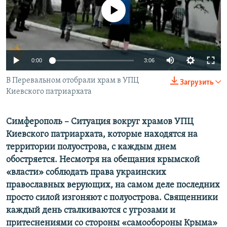
ПРИСОЕДИНЯЙТЕСЬ!
ПОБЕДИТЕЛЕЙ НЕ СУДЯТ?
No media source currently available
КРЫМ.НЕПОКОРЕННЫЙ
ELIFBE
0:00
3:06
УКРАИНСКАЯ ПРОБЛЕМА КРЫМА
Все сайты RFE/RL
В Перевальном отобрали храм в УПЦ
Загрузить
Киевского патриархата
Симферополь – Ситуация вокруг храмов УПЦ
Киевского патриархата, которые находятся на
территории полуострова, с каждым днем
обостряется. Несмотря на обещания крымской
«власти» соблюдать права украинских
православных верующих, на самом деле последних
просто силой изгоняют с полуострова. Священники
каждый день сталкиваются с угрозами и
притеснениями со стороны «самообороны Крыма»