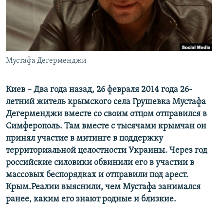
ПРИСОЕДИНЯЙТЕСЬ!
ПОБЕДИТЕЛЕЙ НЕ СУДЯТ?
КРЫМ.НЕПОКОРЕННЫЙ
ELIFBE
Мустафа Дегерменджи
УКРАИНСКАЯ ПРОБЛЕМА КРЫМА
Все сайты RFE/RL
Киев – Два года назад, 26 февраля 2014 года 26-
летний житель крымского села Грушевка Мустафа
Дегерменджи вместе со своим отцом отправился в
Симферополь. Там вместе с тысячами крымчан он
принял участие в митинге в поддержку
территориальной целостности Украины. Через год
российские силовики обвинили его в участии в
массовых беспорядках и отправили под арест.
Крым.Реалии выяснили, чем Мустафа занимался
ранее, каким его знают родные и близкие.