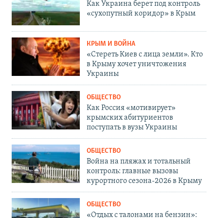
Как Украина берет под контроль
«сухопутный коридор» в Крым
КРЫМ И ВОЙНА
«Стереть Киев с лица земли». Кто
в Крыму хочет уничтожения
Украины
ОБЩЕСТВО
Как Россия «мотивирует»
крымских абитуриентов
поступать в вузы Украины
ОБЩЕСТВО
Война на пляжах и тотальный
контроль: главные вызовы
курортного сезона-2026 в Крыму
ОБЩЕСТВО
«Отдых с талонами на бензин»: