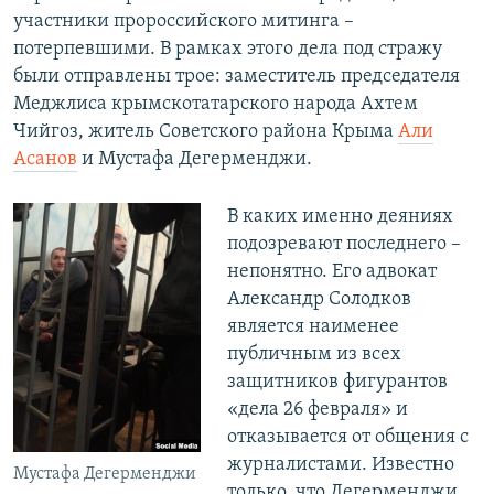
участники пророссийского митинга –
потерпевшими. В рамках этого дела под стражу
были отправлены трое: заместитель председателя
Меджлиса крымскотатарского народа Ахтем
Чийгоз, житель Советского района Крыма
Али
Асанов
и Мустафа Дегерменджи.
В каких именно деяниях
подозревают последнего –
непонятно. Его адвокат
Александр Солодков
является наименее
публичным из всех
защитников фигурантов
«дела 26 февраля» и
отказывается от общения с
журналистами. Известно
Мустафа Дегерменджи
только, что Дегерменджи