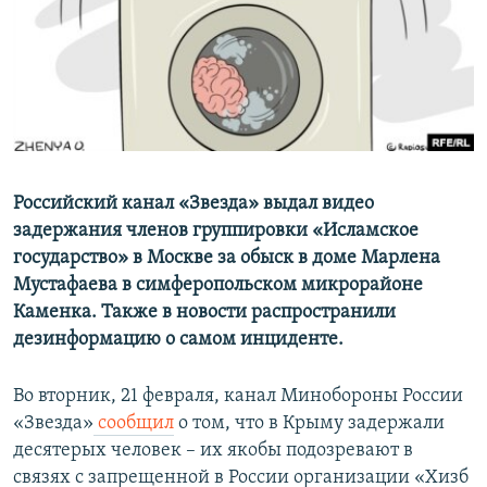
ПРИСОЕДИНЯЙТЕСЬ!
ПОБЕДИТЕЛЕЙ НЕ СУДЯТ?
КРЫМ.НЕПОКОРЕННЫЙ
ELIFBE
УКРАИНСКАЯ ПРОБЛЕМА КРЫМА
Все сайты RFE/RL
Российский канал «Звезда» выдал видео
задержания членов группировки «Исламское
государство» в Москве за обыск в доме Марлена
Мустафаева в симферопольском микрорайоне
Каменка. Также в новости распространили
дезинформацию о самом инциденте.
Во вторник, 21 февраля, канал Минобороны России
«Звезда»
сообщил
о том, что в Крыму задержали
десятерых человек – их якобы подозревают в
связях с запрещенной в России организации «Хизб