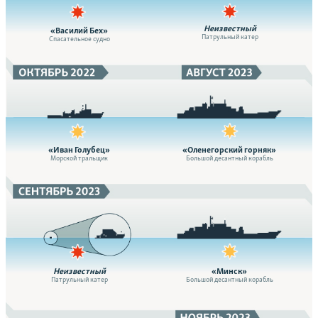
Неизвестный
«Василий Бех»
Патрульный катер
Спасательное судно
«Иван Голубец»
«Оленегорский горняк»
Морской тральщик
Большой десантный корабль
Неизвестный
«Минск»
Патрульный катер
Большой десантный корабль