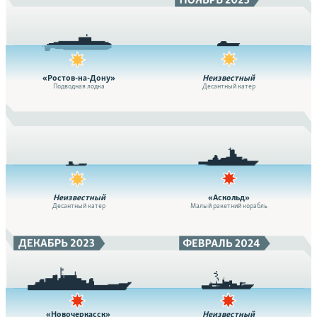
«Ростов-на-Дону»
Неизвестный
Подводная лодка
Десантный катер
Неизвестный
«Аскольд»
Десантный катер
Малый ракетний корабль
«Новочеркасск»
Неизвестный