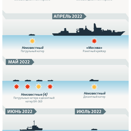
Неизвестный
«Москва»
Патрульный катер
Ракетный крейсер
Неизвестный
Неизвестные (4)
Десантный катер
Патрульные катера и десантный
катер БК-16Э