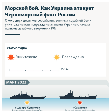
Морской бой. Как Украина атакует
Черноморский флот России
Около двух десятков российских военных кораблей были
уничтожены или повреждены атаками Украины с начала
полномасштабного вторжения РФ.
СТАТУС СУДНА
Уничтожено
Повреждено
150 M
«Цезарь Куников»
«Саратов»
Большой десантный корабль
Большой десантный корабль