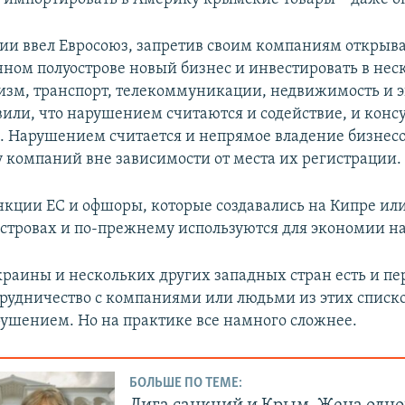
ии ввел Евросоюз, запретив своим компаниям открыва
ном полуострове новый бизнес и инвестировать в нес
ризм, транспорт, телекоммуникации, недвижимость и э
вили, что нарушением считаются и содействие, и конс
х. Нарушением считается и непрямое владение бизнесом
у компаний вне зависимости от места их регистрации.
кции ЕС и офшоры, которые создавались на Кипре ил
стровах и по-прежнему используются для экономии на
краины и нескольких других западных стран есть и п
трудничество с компаниями или людьми из этих списк
рушением. Но на практике все намного сложнее.
БОЛЬШЕ ПО ТЕМЕ: