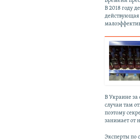
Времени прес
В 2018 году 
действующая 
малоэффекти
В Украине за
случаи там о
поэтому секр
занимает от н
Эксперты по 