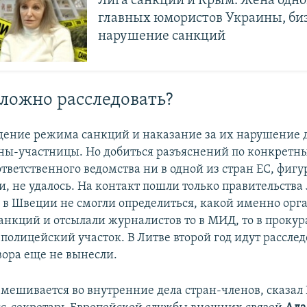
Лига санкций и Крым. Жена одно
главных юмористов Украины, би
нарушение санкций
ложно расследовать?
юдение режима санкций и наказание за их нарушение
аны-участницы. Но добиться разъяснений по конкретн
ответственного ведомства ни в одной из стран ЕС, фиг
и, не удалось. На контакт пошли только правительства
 в Швеции не смогли определиться, какой именно орга
нкций и отсылали журналистов то в МИД, то в прокура
полицейский участок. В Литве второй год идут расслед
вора еще не вынесли.
вмешивается во внутренние дела стран-членов, сказа