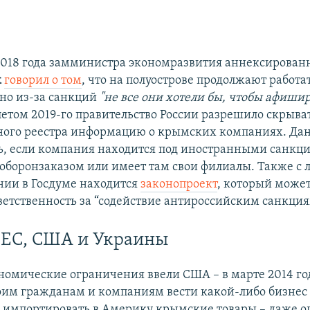
EMBED
2018 года замминистра экономразвития аннексирован
к
говорил о том
, что на полуострове продолжают работ
 но из-за санкций
"не все они хотели бы, чтобы афиши
летом 2019-го правительство России разрешило скрыва
ного реестра информацию о крымских компаниях. Дан
ь, если компания находится под иностранными санкц
соборонзаказом или имеет там свои филиалы. Также с л
нии в Госдуме находится
законопроект
, который может
ветственность за “содействие антироссийским санкция
 ЕС, США и Украины
омические ограничения ввели США – в марте 2014 го
оим гражданам и компаниям вести какой-либо бизнес
и импортировать в Америку крымские товары – даже о