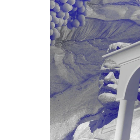
ПОБЕДИТЕЛЕЙ НЕ СУДЯТ?
КРЫМ.НЕПОКОРЕННЫЙ
ELIFBE
УКРАИНСКАЯ ПРОБЛЕМА КРЫМА