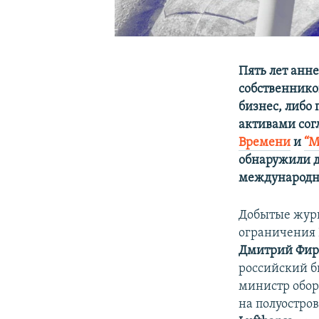
Пять лет анн
собственнико
бизнес, либо
активами сог
Времени
и
“М
обнаружили д
международн
Добытые журн
ограничения
Дмитрий Фи
российский 
министр обо
на полуостро