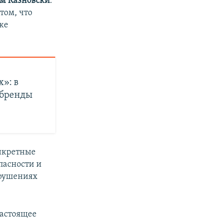
м Казновски
.
том, что
ке
х»: в
 бренды
онкретные
пасности и
арушениях
Настоящее