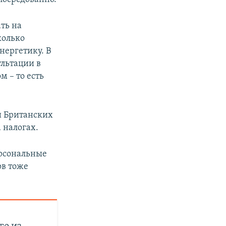
ть на
колько
нергетику. В
ультации в
 – то есть
и Британских
 налогах.
ерсональные
ов тоже