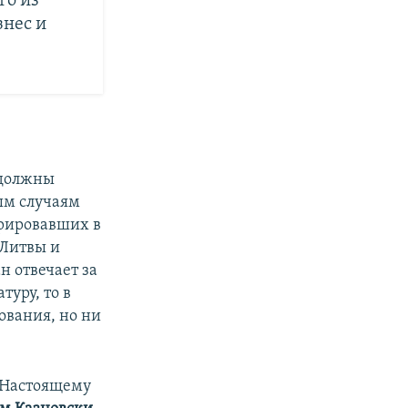
го из
знес и
 должны
ым случаям
урировавших в
 Литвы и
н отвечает за
туру, то в
ования, но ни
л Настоящему