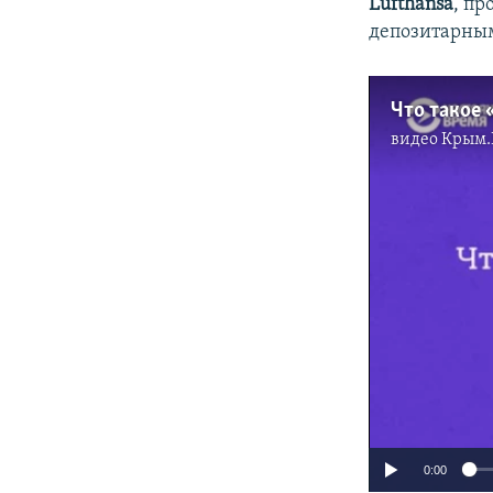
Lufthansa
, п
депозитарны
Что такое 
видео
Крым.
0:00