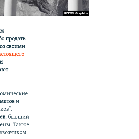
ам
бо продать
 со своими
астоящего
 и
ают
номические
метов
и
ков”,
ев
, бывший
мены. Также
ревозчиком