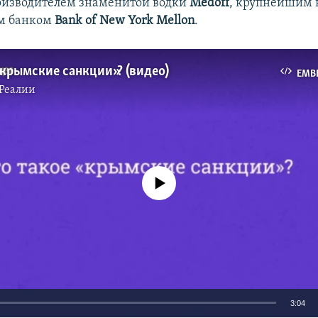
роизводителем знаменитой водки
Medoff
, крупнейшим 
м банком
Bank of New York Mellon
.
«крымские санкции»? (видео)
EMB
Реалии
No media source currently available
3:04