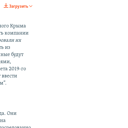
Загрузить
SHARE
ного Крыма
ать компании
ровали их
ть из
ные будут
иями,
px
width
ета 2019-го
 ввести
м”.
да. Они
 на
посредованно.