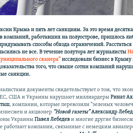
ексии Крыма и пять лет санкциям. За это время десятк
в компаний, работавших на полуострове, пришлось ли
 придумывать способы обхода ограничений. Расстаться
ласились не все. В течение полутора лет журналисты
Н
униципального сканера”
исследовали бизнес в Крыму
оказательства того, что свыше сотни компаний наруш
ые санкции.
алистами документы свидетельствуют о том, что эко
 ЕС, США и Украины нарушают миллиардеры
Ринат Ах
рташ
, компании, которые перевозили “зеленых человеч
бизнесмен и акционер
“Новой газеты”
Александр Лебед
роны Украины
Павел Лебедев
и многие другие бизнес
ве работают компании, связанные с немецким авиапе