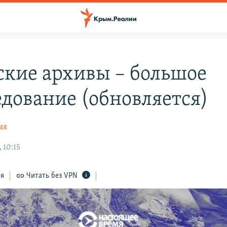
кие архивы – большое
едование (обновляется)
мя
 10:15
ся
Читать без VPN