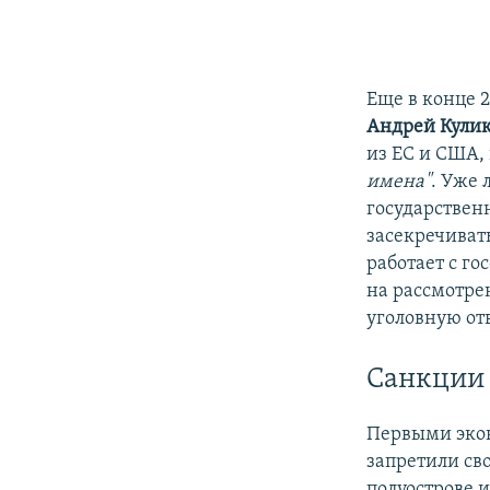
Еще в конце 
Андрей Кули
из ЕС и США,
имена"
. Уже 
государствен
засекречиват
работает с го
на рассмотре
уголовную от
Санкции
Первыми экон
запретили св
полуострове 