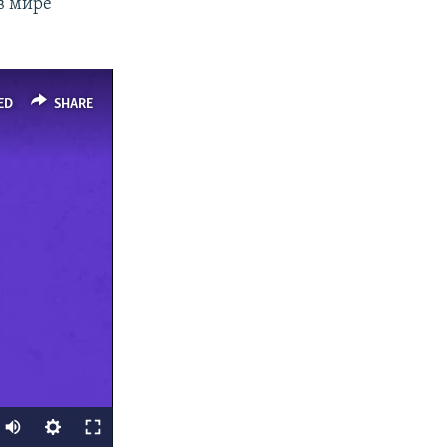
в мире
ED
SHARE