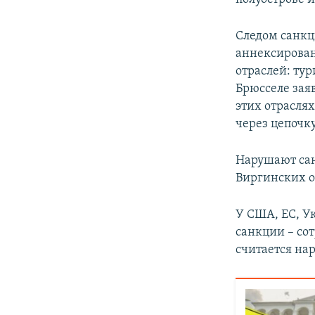
Следом санкц
аннексирован
отраслей: ту
Брюсселе зая
этих отрасля
через цепочк
Нарушают сан
Виргинских о
У США, ЕС, У
санкции – со
считается на