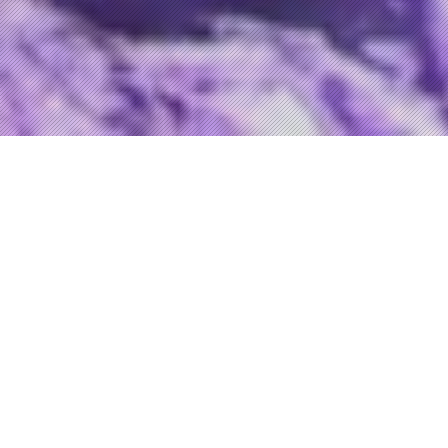
Теракт 11 сентября 2001 года стал крупнейшим в
истории по числу жертв – тогда погибли около трех
тысяч человек. Члены экстремистской организации
«Аль-Каида» захватили четыре самолета: два из них
направили в здания Всемирного торгового центра в
Нью-Йорке, третий – в здание Пентагона в
Вашингтоне, четвертый самолет упал в штате