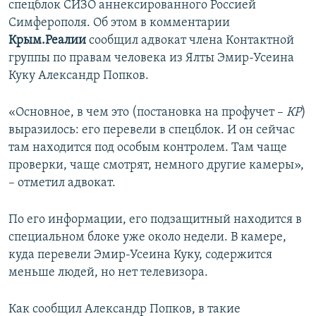
спецблок СИЗО аннексированного Россией
ПРИСОЕДИНЯЙТЕСЬ!
ПОБЕДИТЕЛЕЙ НЕ СУДЯТ?
Симферополя. Об этом в комментарии
КРЫМ.НЕПОКОРЕННЫЙ
Крым.Реалии
сообщил адвокат члена Контактной
группы по правам человека из Ялты Эмир-Усеина
ELIFBE
Куку Александр Попков.
УКРАИНСКАЯ ПРОБЛЕМА КРЫМА
Все сайты RFE/RL
«Основное, в чем это (постановка на профучет –
КР
)
выразилось: его перевели в спецблок. И он сейчас
там находится под особым контролем. Там чаще
проверки, чаще смотрят, немного другие камеры»,
– отметил адвокат.
По его информации, его подзащитный находится в
специальном блоке уже около недели. В камере,
куда перевели Эмир-Усеина Куку, содержится
меньше людей, но нет телевизора.
Как сообщил Александр Попков, в такие