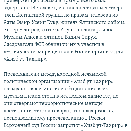
приверженцев ислама в Крыму. Всего было
задержано 14 человек, из них арестованы четверо:
член Контактной группы по правам человека из
Ялты Эмир-Усеин Куку, житель Ялтинского района
Энвер Бекиров, житель Алуштинского района
Муслим Алиев и ялтинец Вадим Сирук.
Следователи ФСБ обвинили их в участии в
деятельности запрещенной в России организации
«Хизб ут-Тахрир».
Представители международной исламской
политической организации «Хизб ут-Тахрир»
называют своей миссией объединение всех
мусульманских стран в исламском халифате, но
они отвергают террористические методы
достижения этого и говорят, что подвергаются
несправедливому преследованию в России.
Верховный суд России запретил «Хизб ут-Тахрир» в