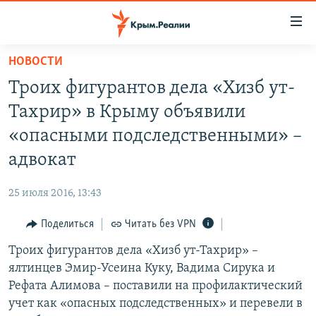
Доступность
ссылки
Вернуться
НОВОСТИ
к
НОВОСТИ
Троих фигурантов дела «Хизб ут-
основному
СПЕЦПРОЕКТЫ
содержанию
Тахрир» в Крыму объявили
ВОДА
Вернутся
ГРУЗ 200
«опасными подследственными» –
к
ИСТОРИЯ
КАРТА ВОЕННЫХ ОБЪЕКТОВ КРЫМА
адвокат
главной
ЕЩЕ
11 ЛЕТ ОККУПАЦИИ КРЫМА. 11 ИСТОРИЙ СОПРОТИВЛЕНИЯ
навигации
25 июля 2016, 13:43
Вернутся
РАДІО СВОБОДА
ИНТЕРАКТИВ
к
Поделиться
Читать без VPN
КАК ОБОЙТИ БЛОКИРОВКУ
ИНФОГРАФИКА
поиску
Троих фигурантов дела «Хизб ут-Тахрир» –
ТЕЛЕПРОЕКТ КРЫМ.РЕАЛИИ
Українською
ялтинцев Эмир-Усеина Куку, Вадима Сирука и
СОВЕТЫ ПРАВОЗАЩИТНИКОВ
Рефата Алимова – поставили на профилактический
Qırımtatar
учет как «опасных подследственных» и перевели в
ПРОПАВШИЕ БЕЗ ВЕСТИ