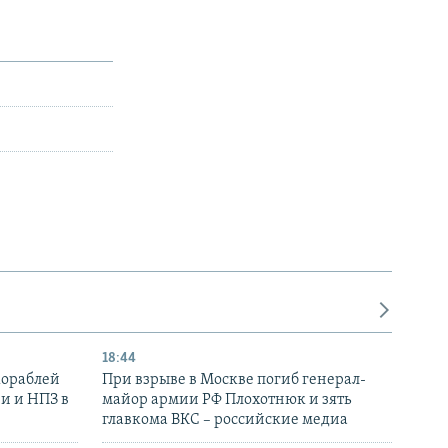
18:44
кораблей
При взрыве в Москве погиб генерал-
и и НПЗ в
майор армии РФ Плохотнюк и зять
главкома ВКС – российские медиа