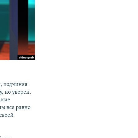
я, подчиняя
, но уверен,
акие
ым все равно
 своей