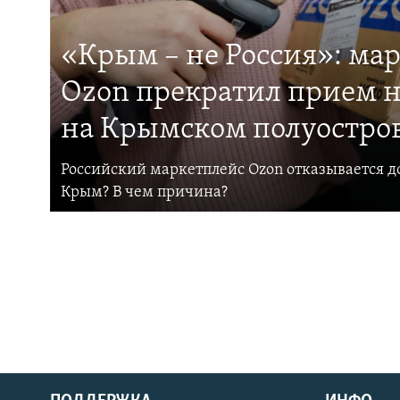
«Крым – не Россия»: ма
Ozon прекратил прием н
на Крымском полуостро
Российский маркетплейс Ozon отказывается до
Крым? В чем причина?