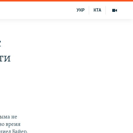
УКР
КТА
с
ти
рыма не
во время
ниел Байер.