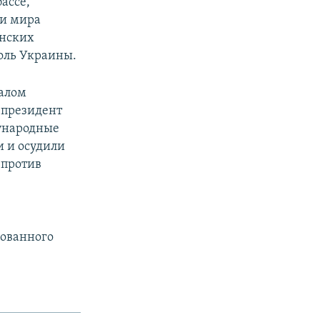
ассе,
ии мира
инских
оль Украины.
чалом
 президент
ународные
 и осудили
 против
рованного