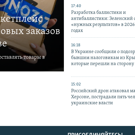
17:40
Разработка баллистики и
ркетплейс
антибаллистики: Зеленский
«нужных результатов» в 2026
овых заказов
годах
ве
16:18
В Украине сообщили о подоз
ставлять товары в
бывшим налоговикам из Кры
которые перешли на сторону
15:02
Российский дрон атаковал м
Херсоне, пострадали пять чел
украинские власти