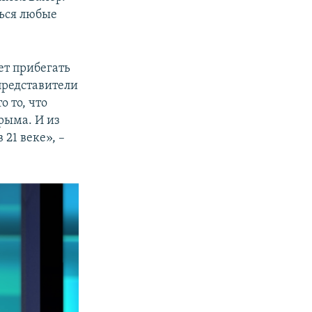
ться любые
ет прибегать
представители
 то, что
рыма. И из
21 веке», –