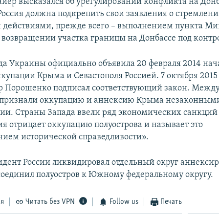
Байер высказался об урегулировании конфликта на Донб
 Россия должна подкрепить свои заявления о стремлен
действиями, прежде всего – выполнением пункта М
 возвращении участка границы на Донбассе под контр
да Украины официально объявила 20 февраля 2014 на
купации Крыма и Севастополя Россией. 7 октября 2015
р Порошенко подписал соответствующий закон. Межд
 признали оккупацию и аннексию Крыма незаконными
сии. Страны Запада ввели ряд экономических санкций
ия отрицает оккупацию полуострова и называет это
нием исторической справедливости».
идент России ликвидировал отдельный округ аннекси
оединил полуостров к Южному федеральному округу.
ся
Читать без VPN
Follow us
Печать