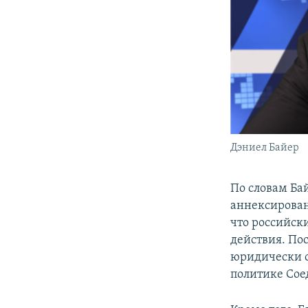
Дэниел Байер
По словам Бай
аннексирован
что российск
действия. Пос
юридически о
политике Сое