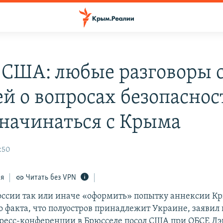
 США: любые разговоры 
ей о вопросах безопаснос
 начинаться с Крыма
:50
ся
Читать без VPN
ссии так или иначе «оформить» попытку аннексии К
о факта, что полуостров принадлежит Украине, заявил 
ресс-конференции в Брюсселе посол США при ОБСЕ Дэ