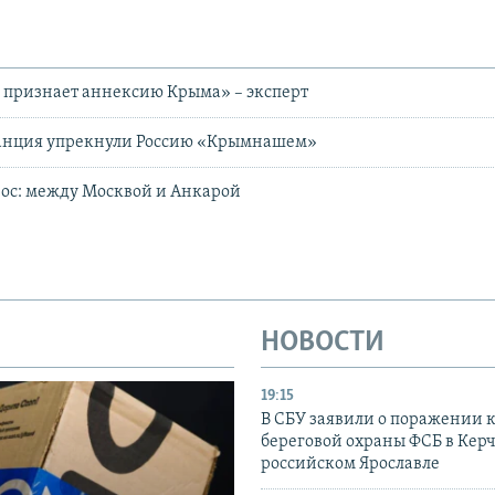
 признает аннексию Крыма» – эксперт
анция упрекнули Россию «Крымнашем»
ос: между Москвой и Анкарой
НОВОСТИ
19:15
В СБУ заявили о поражении 
береговой охраны ФСБ в Керч
российском Ярославле