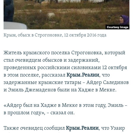
ПРИСОЕДИНЯЙТЕСЬ!
ПОБЕДИТЕЛЕЙ НЕ СУДЯТ?
КРЫМ.НЕПОКОРЕННЫЙ
ELIFBE
Крым, обыск в Строгоновке, 12 октября 2016 года
УКРАИНСКАЯ ПРОБЛЕМА КРЫМА
Все сайты RFE/RL
Житель крымского поселка Строгоновка, который
стал очевидцем обысков и задержаний,
проведенных российскими силовиками 12 октября
в этом поселке, рассказал
Крым.Реалии
, что
задержанные крымские татары –
Айдер Салединов
и Эмиль Джемаденов были на Хадже в Мекке.
«Айдер был на Хадже в Мекке в этом году, Эмиль –
в прошлом году», – сказал он.
Также очевидец сообщил
Крым.Реалии
, что Узаир