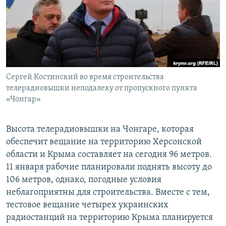
ПРИСОЕДИНЯЙТЕСЬ!
ПОБЕДИТЕЛЕЙ НЕ СУДЯТ?
КРЫМ.НЕПОКОРЕННЫЙ
ELIFBE
УКРАИНСКАЯ ПРОБЛЕМА КРЫМА
Все сайты RFE/RL
Сергей Костинский во время строительства
телерадиовышки неподалеку от пропускного пункта
«Чонгар»
Высота телерадиовышки на Чонгаре, которая
обеспечит вещание на территорию Херсонской
области и Крыма составляет на сегодня 96 метров.
11 января рабочие планировали поднять высоту до
106 метров, однако, погодные условия
неблагоприятны для строительства. Вместе с тем,
тестовое вещание четырех украинских
радиостанций на территорию Крыма планируется