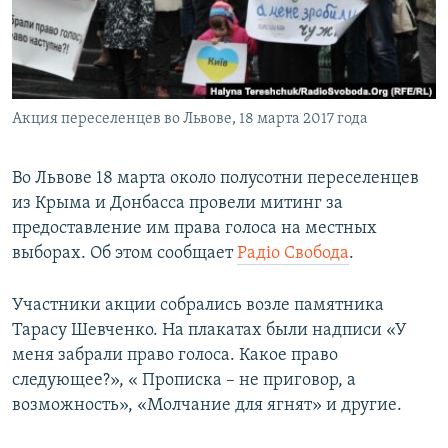
ПРИСОЕДИНЯЙТЕСЬ!
ПОБЕДИТЕЛЕЙ НЕ СУДЯТ?
КРЫМ.НЕПОКОРЕННЫЙ
ELIFBE
Акция переселенцев во Львове, 18 марта 2017 года
УКРАИНСКАЯ ПРОБЛЕМА КРЫМА
Все сайты RFE/RL
Во Львове 18 марта около полусотни переселенцев
из Крыма и Донбасса провели митинг за
предоставление им права голоса на местных
выборах. Об этом сообщает
Радіо Свобода
.
Участники акции собрались возле памятника
Тарасу Шевченко. На плакатах были надписи «У
меня забрали право голоса. Какое право
следующее?», « Прописка – не приговор, а
возможность», «Молчание для ягнят» и другие.