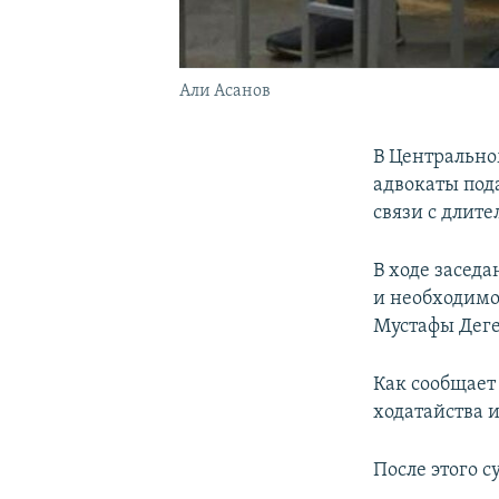
Али Асанов
В Центрально
адвокаты под
связи с длит
В ходе засед
и необходимо
Мустафы Дег
Как сообщает
ходатайства 
После этого с