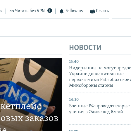
ся
Читать без VPN
Follow us
Печать
НОВОСТИ
15:40
Нидерланды не могут предос
Украине дополнительные
перехватчики Patriot из своих
Минобороны старны
14:30
ркетплейс
Военные РФ проводят вторые 
учения в Оливе под Ялтой
овых заказов
ве