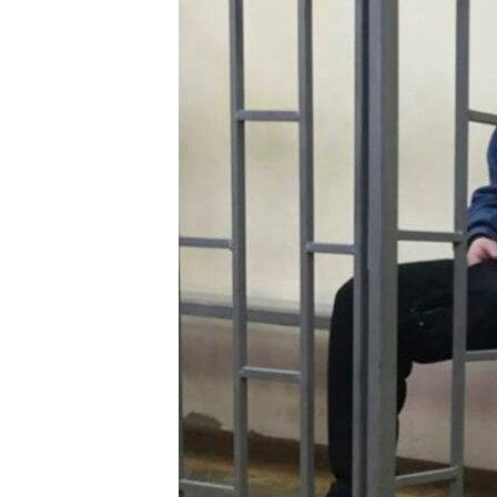
ПОБЕДИТЕЛЕЙ НЕ СУДЯТ?
КРЫМ.НЕПОКОРЕННЫЙ
ELIFBE
УКРАИНСКАЯ ПРОБЛЕМА КРЫМА