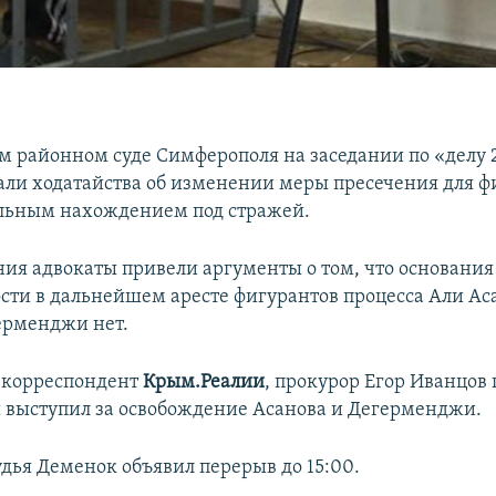
м районном суде Симферополя на заседании по «делу 
али ходатайства об изменении меры пресечения для ф
ельным нахождением под стражей.
ания адвокаты привели аргументы о том, что основани
сти в дальнейшем аресте фигурантов процесса Али Ас
ерменджи нет.
 корреспондент
Крым.Реалии
, прокурор Егор Иванцов
и выступил за освобождение Асанова и Дегерменджи.
удья Деменок объявил перерыв до 15:00.