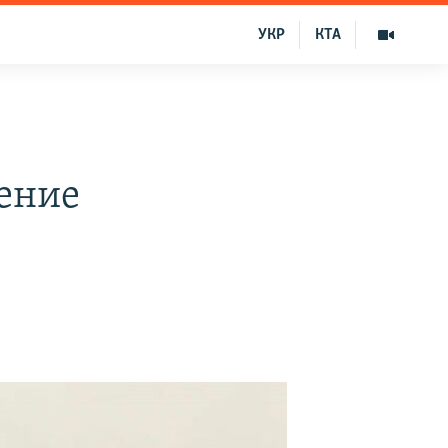
УКР
КТА
ение