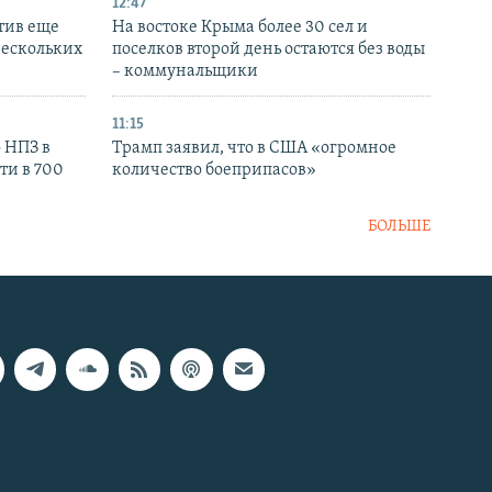
12:47
тив еще
На востоке Крыма более 30 сел и
нескольких
поселков второй день остаются без воды
– коммунальщики
11:15
 НПЗ в
Трамп заявил, что в США «огромное
ти в 700
количество боеприпасов»
БОЛЬШЕ