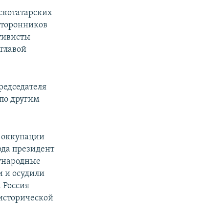
скотатарских
сторонников
тивисты
главой
председателя
 по другим
 оккупации
года президент
ународные
 и осудили
 Россия
 исторической