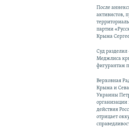
После аннекс
активистов, 
территориаль
партии «Русс
Крыма Серге
Суд разделил 
Меджлиса кры
фигурантам п
Верховная Ра
Крыма и Севас
Украины Пет
организации
действия Рос
отрицает окк
справедливос