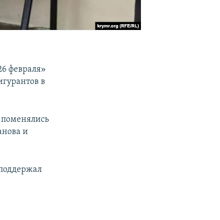
26 февраля»
игурантов в
я поменялись
анова и
 поддержал