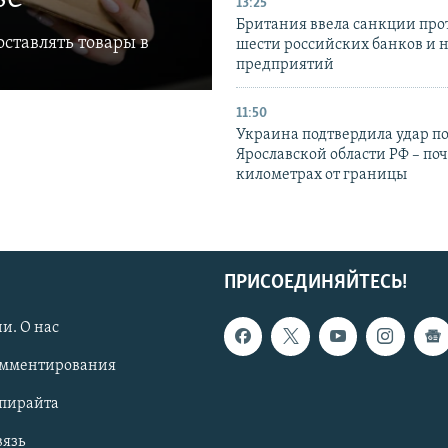
13:25
Британия ввела санкции про
ставлять товары в
шести российских банков и 
предприятий
11:50
Украина подтвердила удар по
Ярославской области РФ – поч
километрах от границы
ПРИСОЕДИНЯЙТЕСЬ!
и. О нас
омментирования
опирайта
вязь