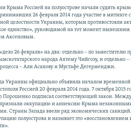
ии Крыма Россией на полуострове начали судить крым
принимавших 26 февраля 2014 года участие в митинге 
ной целостности Украины, которым противостояли ак
кое единство», руководимой на тот момент нынешним 
ем Аксеновым.
«дело 26 февраля» на два: отдельно – по заместителю 
мскотатарского народа Ахтему Чийгозу, и отдельно –
роцесса – Али Асанову и Мустафе Дегерменджи.
да Украины официально объявила началом временной
тополя Россией 20 февраля 2014 года. 7 октября 2015 
р Порошенко подписал соответствующий закон. Межд
 признали оккупацию и аннексию Крыма незаконными
сии. Страны Запада ввели ряд экономических санкций.
упацию полуострова и называет это «восстановлением
ти».