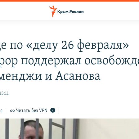
де по «делу 26 февраля»
рор поддержал освобожд
менджи и Асанова
13:11
ся
Читать без VPN