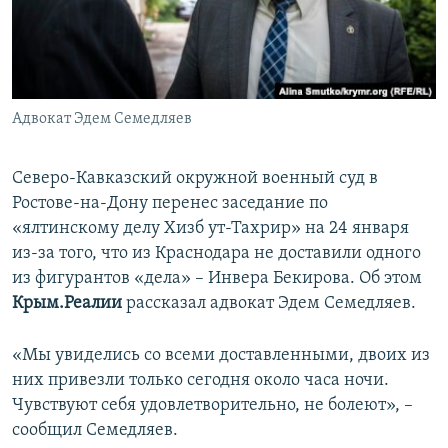
ПРИСОЕДИНЯЙТЕСЬ!
ПОБЕДИТЕЛЕЙ НЕ СУДЯТ?
КРЫМ.НЕПОКОРЕННЫЙ
ELIFBE
Адвокат Эдем Семедляев
УКРАИНСКАЯ ПРОБЛЕМА КРЫМА
Все сайты RFE/RL
Северо-Кавказский окружной военный суд в
Ростове-на-Дону перенес заседание по
«ялтинскому делу Хизб ут-Тахрир» на 24 января
из-за того, что из Краснодара не доставили одного
из фигурантов «дела» – Инвера Бекирова. Об этом
Крым.Реалии
рассказал адвокат Эдем Семедляев.
«Мы увиделись со всеми доставленными, двоих из
них привезли только сегодня около часа ночи.
Чувствуют себя удовлетворительно, не болеют», –
сообщил Семедляев.