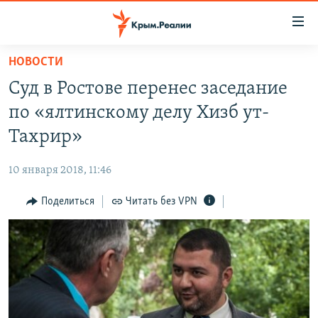
Доступность
ссылки
Вернуться
НОВОСТИ
к
НОВОСТИ
Суд в Ростове перенес заседание
основному
СПЕЦПРОЕКТЫ
содержанию
по «ялтинскому делу Хизб ут-
ВОДА
Вернутся
ГРУЗ 200
Тахрир»
к
ИСТОРИЯ
КАРТА ВОЕННЫХ ОБЪЕКТОВ КРЫМА
главной
10 января 2018, 11:46
ЕЩЕ
11 ЛЕТ ОККУПАЦИИ КРЫМА. 11 ИСТОРИЙ СОПРОТИВЛЕНИЯ
навигации
Вернутся
Поделиться
Читать без VPN
РАДІО СВОБОДА
ИНТЕРАКТИВ
к
КАК ОБОЙТИ БЛОКИРОВКУ
ИНФОГРАФИКА
поиску
ТЕЛЕПРОЕКТ КРЫМ.РЕАЛИИ
Українською
СОВЕТЫ ПРАВОЗАЩИТНИКОВ
Qırımtatar
ПРОПАВШИЕ БЕЗ ВЕСТИ