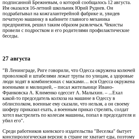
подписанной Брежневым, о которой сообщалось 12 августа.
Им оказался 16-летний школьник Юрий Руднев. Он
подрабатывал на кожгалантерейной фабрике и, увидев
печатную машинку в кабинете главного механика
предприятия, решил таким образом развлечься. Чекисты
провели с подростком и его родителями профилактические
беседы.
27 августа
"В Ленинграде, Риге говорили, что Одесса окружена колючей
проволокой и штабелями лежат трупы по улицам, а здоровые
люди ходят в комбинезонах с масками… вся Одесса окружена
военными и милицией, – писал жительнице Ивано-
Франковска А. Клименко одессит А. Малыхин. – ...Ехал
какой-то председатель колхоза на машине в Одессу в
облисполком, военные ему сказали, что нельзя, а он своему
шоферу приказал ехать, а военным приказ стрелять, солдат
хотел выстрелить по колесам машины, попал в председателя и
убил его".
Среди работников киевского издательства "Веселка" бытует
конспирологическая версия: в стране не хватает еды, поэтому