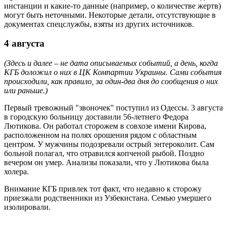
инстанции и какие-то данные (например, о количестве жертв)
могут быть неточными. Некоторые детали, отсутствующие в
документах спецслужбы, взяты из других источников.
4 августа
(Здесь и далее – не дата описываемых событий, а день, когда
КГБ доложил о них в ЦК Компартии Украины. Сами события
происходили, как правило, за один-два дня до сообщения о них
или раньше.)
Первый тревожный "звоночек" поступил из Одессы. 3 августа
в городскую больницу доставили 56-летнего Федора
Лютикова. Он работал сторожем в совхозе имени Кирова,
расположенном на полях орошения рядом с областным
центром. У мужчины подозревали острый энтероколит. Сам
больной полагал, что отравился копченой рыбой. Поздно
вечером он умер. Анализы показали, что у Лютикова была
холера.
Внимание КГБ привлек тот факт, что недавно к сторожу
приезжали родственники из Узбекистана. Семью умершего
изолировали.