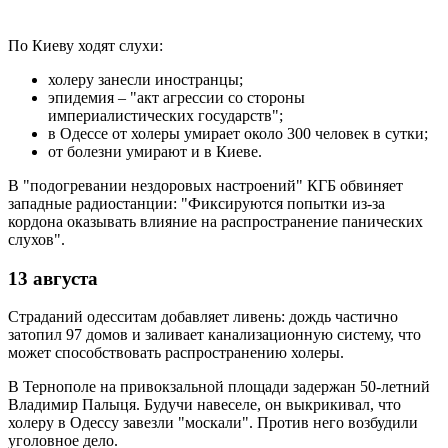
По Киеву ходят слухи:
холеру занесли иностранцы;
эпидемия – "акт агрессии со стороны
империалистических государств";
в Одессе от холеры умирает около 300 человек в сутки;
от болезни умирают и в Киеве.
В "подогревании нездоровых настроений" КГБ обвиняет
западные радиостанции: "Фиксируются попытки из-за
кордона оказывать влияние на распространение панических
слухов".
13 августа
Страданий одесситам добавляет ливень: дождь частично
затопил 97 домов и заливает канализационную систему, что
может способствовать распространению холеры.
В Тернополе на привокзальной площади задержан 50-летний
Владимир Палыця. Будучи навеселе, он выкрикивал, что
холеру в Одессу завезли "москали". Против него возбудили
уголовное дело.