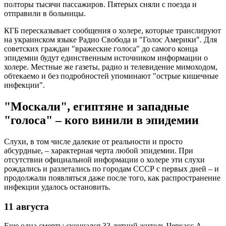
полторы тысячи пассажиров. Пятерых сняли с поезда и
отправили в больницы.
КГБ пересказывает сообщения о холере, которые транслируют
на украинском языке Радио Свобода и "Голос Америки". Для
советских граждан "вражеские голоса" до самого конца
эпидемии будут единственным источником информации о
холере. Местные же газеты, радио и телевидение мимоходом,
обтекаемо и без подробностей упоминают "острые кишечные
инфекции".
"Москали", египтяне и западные
"голоса" – кого винили в эпидемии
Слухи, в том числе далекие от реальности и просто
абсурдные, – характерная черта любой эпидемии. При
отсутствии официальной информации о холере эти слухи
рождались и разлетались по городам СССР с первых дней – и
продолжали появляться даже после того, как распространение
инфекции удалось остановить.
11 августа
Еще одна смерть: скончался 33-летний житель Черкасс А.