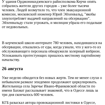
У здания Орджоникидзевского райисполкома Керчи опять
собрались жители других городов – уже более тысячи
человек. Людей возмутило то, что член эвакуационной
комисии, московский инженер Юрий Эйхенвальд, "якобы
злоупотребляет выдачей направлений на обсервацию".
Эйхенвальду стали угрожать, и милиция убрала его подальше
от недовольных.
В керченской школе-интернате 780 человек, находившихся на
обсервации, отказались от еды, когда узнали, что у кого-то из
обслуживающего персонала обнаружили холерный вибрион.
Успокаивать протестующих пришлось местному партийному
начальству.
26 августа
Уже неделю обходится без новых жертв. Тем не менее слухи о
небывалом размахе эпидемии продолжают циркулировать.
Жительница села Заречье Ивано-Франковской области по
имени Бахмат рассказывает знакомой, что в Одессе лишь за
три дня скончалось 600 человек.
КГБ разыскал автора провокационной листовки в Одессе,