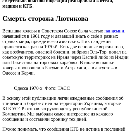
смертельно опасной инфекции реагировали жители,
медики и КГБ.
Смерть сторожа Лютикова
Вспышка холеры в Советском Союзе была частью
пандемии
,
начавшейся в 1961 году и дававшей знать о себе в разных
странах мира, прежде всего азиатских. Пик пандемии
пришелся как раз на 1970-й. Есть две основные версии того,
как возбудитель опасной болезни, вибрион Эль-Тор, попал на
советскую территорию: из Ирана через Каспий либо из Индии
или Пакистана на торговых кораблях. В июле вспышки
холеры произошли в Батуми и Астрахани, а в августе – в
Одессе и Керчи.
Одесса 1970-х. Фото: ТАСС
В основу этой публикации легли ежедневные сообщения об
эпидемии и борьбе с ней на территории Украины, которые
КГБ УССР отправлял руководству республиканской
Компартии. Мы выбрали самое интересное из каждого
сообщения и составили хронику тех дней.
Нужно понимать, что сообщения КГБ не истина в последней