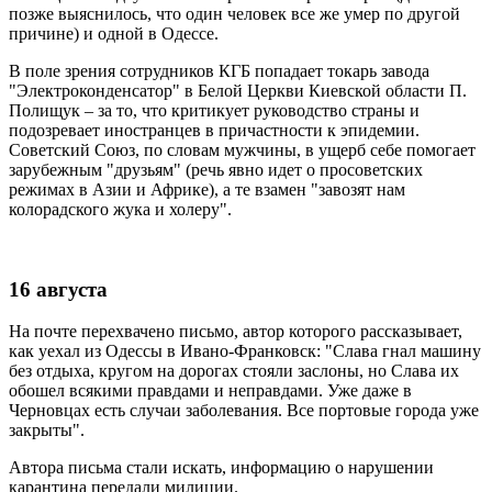
позже выяснилось, что один человек все же умер по другой
причине) и одной в Одессе.
В поле зрения сотрудников КГБ попадает токарь завода
"Электроконденсатор" в Белой Церкви Киевской области П.
Полищук – за то, что критикует руководство страны и
подозревает иностранцев в причастности к эпидемии.
Советский Союз, по словам мужчины, в ущерб себе помогает
зарубежным "друзьям" (речь явно идет о просоветских
режимах в Азии и Африке), а те взамен "завозят нам
колорадского жука и холеру".
16 августа
На почте перехвачено письмо, автор которого рассказывает,
как уехал из Одессы в Ивано-Франковск: "Слава гнал машину
без отдыха, кругом на дорогах стояли заслоны, но Слава их
обошел всякими правдами и неправдами. Уже даже в
Черновцах есть случаи заболевания. Все портовые города уже
закрыты".
Автора письма стали искать, информацию о нарушении
карантина передали милиции.