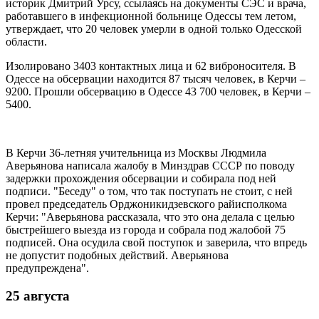
историк Дмитрий Урсу, ссылаясь на документы СЭС и врача,
работавшего в инфекционной больнице Одессы тем летом,
утверждает, что 20 человек умерли в одной только Одесской
области.
Изолировано 3403 контактных лица и 62 виброносителя. В
Одессе на обсервации находится 87 тысяч человек, в Керчи –
9200. Прошли обсервацию в Одессе 43 700 человек, в Керчи –
5400.
В Керчи 36-летняя учительница из Москвы Людмила
Аверьянова написала жалобу в Минздрав СССР по поводу
задержки прохождения обсервации и собирала под ней
подписи. "Беседу" о том, что так поступать не стоит, с ней
провел председатель Орджоникидзевского райисполкома
Керчи: "Аверьянова рассказала, что это она делала с целью
быстрейшего выезда из города и собрала под жалобой 75
подписей. Она осудила свой поступок и заверила, что впредь
не допустит подобных действий. Аверьянова
предупреждена".
25 августа