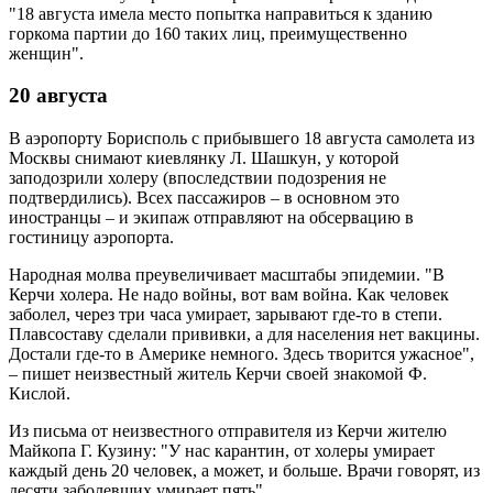
"18 августа имела место попытка направиться к зданию
горкома партии до 160 таких лиц, преимущественно
женщин".
20 августа
В аэропорту Борисполь с прибывшего 18 августа самолета из
Москвы снимают киевлянку Л. Шашкун, у которой
заподозрили холеру (впоследствии подозрения не
подтвердились). Всех пассажиров – в основном это
иностранцы – и экипаж отправляют на обсервацию в
гостиницу аэропорта.
Народная молва преувеличивает масштабы эпидемии. "В
Керчи холера. Не надо войны, вот вам война. Как человек
заболел, через три часа умирает, зарывают где-то в степи.
Плавсоставу сделали прививки, а для населения нет вакцины.
Достали где-то в Америке немного. Здесь творится ужасное",
– пишет неизвестный житель Керчи своей знакомой Ф.
Кислой.
Из письма от неизвестного отправителя из Керчи жителю
Майкопа Г. Кузину: "У нас карантин, от холеры умирает
каждый день 20 человек, а может, и больше. Врачи говорят, из
десяти заболевших умирает пять".