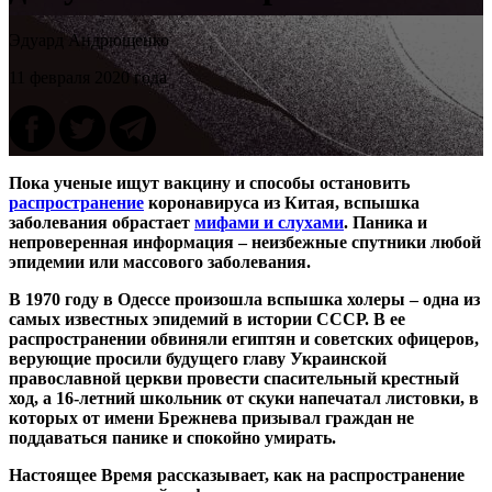
Эдуард Андрющенко
11 февраля 2020 года
Пока ученые ищут вакцину и способы остановить
распространение
коронавируса из Китая, вспышка
заболевания обрастает
мифами и слухами
. Паника и
непроверенная информация – неизбежные спутники любой
эпидемии или массового заболевания.
В 1970 году в Одессе произошла вспышка холеры – одна из
самых известных эпидемий в истории СССР. В ее
распространении обвиняли египтян и советских офицеров,
верующие просили будущего главу Украинской
православной церкви провести спасительный крестный
ход, а 16-летний школьник от скуки напечатал листовки, в
которых от имени Брежнева призывал граждан не
поддаваться панике и спокойно умирать.
Настоящее Время рассказывает, как на распространение