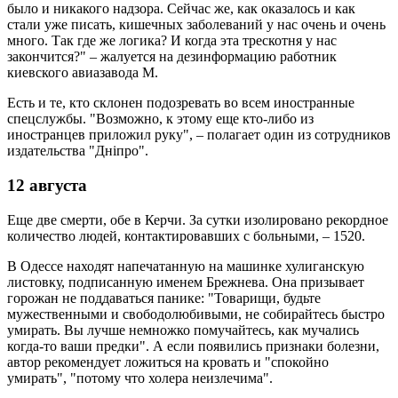
было и никакого надзора. Сейчас же, как оказалось и как
стали уже писать, кишечных заболеваний у нас очень и очень
много. Так где же логика? И когда эта трескотня у нас
закончится?" – жалуется на дезинформацию работник
киевского авиазавода М.
Есть и те, кто склонен подозревать во всем иностранные
спецслужбы. "Возможно, к этому еще кто-либо из
иностранцев приложил руку", – полагает один из сотрудников
издательства "Дніпро".
12 августа
Еще две смерти, обе в Керчи. За сутки изолировано рекордное
количество людей, контактировавших с больными, – 1520.
В Одессе находят напечатанную на машинке хулиганскую
листовку, подписанную именем Брежнева. Она призывает
горожан не поддаваться панике: "Товарищи, будьте
мужественными и свободолюбивыми, не собирайтесь быстро
умирать. Вы лучше немножко помучайтесь, как мучались
когда-то ваши предки". А если появились признаки болезни,
автор рекомендует ложиться на кровать и "спокойно
умирать", "потому что холера неизлечима".