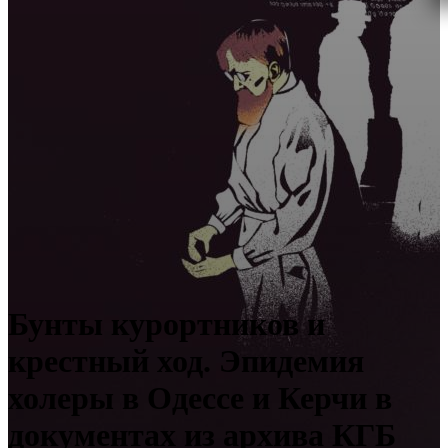
Бунты курортников и
крестный ход. Эпидемия
холеры в Одессе и Керчи в
документах из архива КГБ