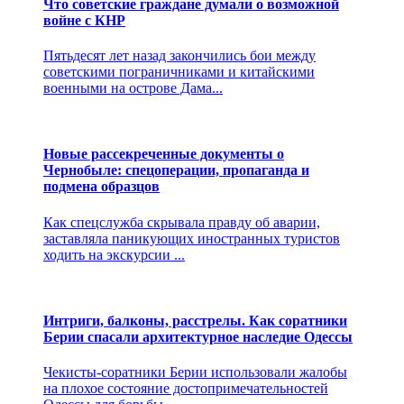
Что советские граждане думали о возможной
войне с КНР
Пятьдесят лет назад закончились бои между
советскими пограничниками и китайскими
военными на острове Дама...
Новые рассекреченные документы о
Чернобыле: спецоперации, пропаганда и
подмена образцов
Как спецслужба скрывала правду об аварии,
заставляла паникующих иностранных туристов
ходить на экскурсии ...
Интриги, балконы, расстрелы. Как соратники
Берии спасали архитектурное наследие Одессы
Чекисты-соратники Берии использовали жалобы
на плохое состояние достопримечательностей