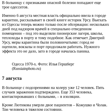
В больницу с признаками опасной болезни попадают еще
трое одесситов.
Именно 6 августа местная власть официально ввела в городе
карантин, рассказывает в своей книге историк Урсу. Выехать
из Одессы теперь можно только после обсервации: нескольких
дней под надзором врачей в специально отведенном
помещении – под это выделяли пионерские лагеря, школы,
теплоходы в порту и тому подобное. Как отмечает Дмитрий
Урсу, меры карантина были половинчатыми: город не
оцепили, вокзалы и порт продолжали работать. Нужного
эффекта это не дало, зато в городе началась паника.
Одесса 1970-х. Фото: Илья Гершберг
(Russiainphoto.ru)
7 августа
В больнице с подозрениями на холеру уже 12 человек. Пять
случаев заражения подтверждено. Еще 353 человека,
контактировавших с больными, – в изоляции.
Кроме Лютикова умерли двое пациентов – Кожушко и Чолак.
Три человека в тяжелом состоянии.