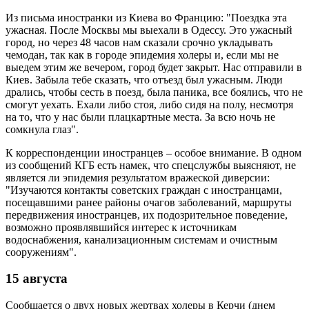
Из письма иностранки из Киева во Францию: "Поездка эта
ужасная. После Москвы мы выехали в Одессу. Это ужасный
город, но через 48 часов нам сказали срочно укладывать
чемодан, так как в городе эпидемия холеры и, если мы не
выедем этим же вечером, город будет закрыт. Нас отправили в
Киев. Забыла тебе сказать, что отъезд был ужасным. Люди
дрались, чтобы сесть в поезд, была паника, все боялись, что не
смогут уехать. Ехали либо стоя, либо сидя на полу, несмотря
на то, что у нас были плацкартные места. За всю ночь не
сомкнула глаз".
К корреспонденции иностранцев – особое внимание. В одном
из сообщений КГБ есть намек, что спецслужбы выясняют, не
является ли эпидемия результатом вражеской диверсии:
"Изучаются контакты советских граждан с иностранцами,
посещавшими ранее районы очагов заболеваний, маршруты
передвижения иностранцев, их подозрительное поведение,
возможно проявлявшийся интерес к источникам
водоснабжения, канализационным системам и очистным
сооружениям".
15 августа
Сообщается о двух новых жертвах холеры в Керчи (днем