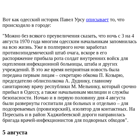
Вот как одесский историк Павел Урсу
описывает
то, что
происходило в городе:
"Можно без всякого преувеличения сказать, что ночь с 3 на 4
августа 1970 года многим одесским начальникам запомнилась
на всю жизнь. Уже в полпервого ночи заработал
противоэпидемический штаб очага, вскоре в его
распоряжение прибыла рота солдат внутренних войск для
оцепления инфекционной больницы, штаба и других
учреждений. В это же время неприятная новость была
передана первым лицам – секретарю обкома П. Козырю,
председателю облисполкома А. Дуднику, главному
санитарному врачу республики М. Мельнику, который срочно
прибыл в Одессу, а также начальникам милиции и службы
безопасности. Ночью и в первую половину дня 4 августа
были развернуты госпитали для больных и отдельно – для
подозреваемых (провизорский), изолятор для контактных. На
Пересыпь и в район Хаджибеевской дороги направилась
бригада врачей-инфекционистов для подворных обходов".
5 августа