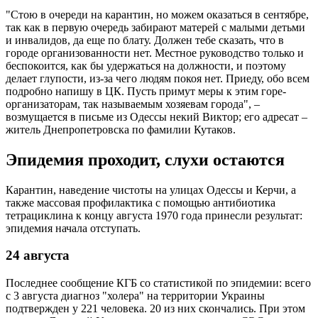
"Стою в очереди на карантин, но можем оказаться в сентябре,
так как в первую очередь забирают матерей с малыми детьми
и инвалидов, да еще по блату. Должен тебе сказать, что в
городе организованности нет. Местное руководство только и
беспокоится, как бы удержаться на должности, и поэтому
делает глупости, из-за чего людям покоя нет. Приеду, обо всем
подробно напишу в ЦК. Пусть примут меры к этим горе-
организаторам, так называемым хозяевам города", –
возмущается в письме из Одессы некий Виктор; его адресат –
житель Днепропетровска по фамилии Кутаков.
Эпидемия проходит, слухи остаются
Карантин, наведение чистоты на улицах Одессы и Керчи, а
также массовая профилактика с помощью антибиотика
тетрациклина к концу августа 1970 года принесли результат:
эпидемия начала отступать.
24 августа
Последнее сообщение КГБ со статистикой по эпидемии: всего
с 3 августа диагноз "холера" на территории Украины
подтвержден у 221 человека. 20 из них скончались. При этом