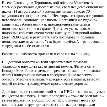
В селе Башковцы в Тернопольской области 80-летняя Анна
Яремчук рассказала односельчанам, что у нее дома обновилась
икона. 14 августа домой к женщине пришли около 70
верующих из соседних сел. "...Некоторые из присутствующих
истолковали "обновление" иконы и вспышки желудочно-
кишечных заболеваний как предзнаменование смены
политического строя в стране. При этом указывали, что
подобные события имели место накануне II мировой войны
(лето 1939 года), в результате чего последовали большие
политические изменения, "так будет и сейчас", – рапортовали
сотрудники госбезопасности.
Работники райсовета приехали в село и изъяли икону.
В Одесской области жители зарабатывают, помогая
желающим нарушить карантинный режим. Житель села
Кошары Михайлов за деньги перевозит желающих на лодке
через Тилигульский лиман в соседнюю Николаевскую
область. Местные жители, у которых есть машины, вывозят
людей по неконтролируемым проселочным дорогам.
Двое военных из кишиневской части ПВО не могли вернуться
из Одессы на службу. Некий проводник – тоже не бесплатно –
вывел пешком их в обход постов. КГБ отмечает нехватку
военных для патрулирования местности, транспорта для