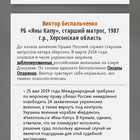
Виктор Беспальченко
РБ «Яны Капу», старший матрос, 1987
г.р., Херсонская область
До начала аннексии Крыма Россией служил старшим
матросом катера «Херсон». В марте 2014 года
оказался в числе украинских моряков,
заблокированных
российскими военными на озере
Донузлав. По словам адвоката Беспальченко
Оксаны
Опаренко
, Виктор чувствует себя нормально, «но
тяжело психологически».
25 мая 2019 года Международный трибунал
по морскому праву обязал Россию немедленно
освободить 24 захваченных украинских
военных, а также вернуть под контроль
Украины военные корабли «Бердянск»,
«Никополь» и «Яны-Капу». В Кремле, однако,
ответили, что не планируют исполнять
решение суда, поскольку «данный случай не
является подсудным для этой судебной
инстанции».