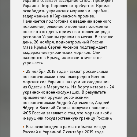
Украины созывает заседание СНБО. Президент
Украины Петр Порошенко требует от Кремля
освободить украинских моряков и корабли,
задержанные в Керченском проливе.
Начинается подготовка к введению военного
положения, решение о военном положении
позже в этот день примут в отношении ряда
регионов Украины сроком на месяц. В этот же
день, 26 ноября, подконтрольный России
глава Крыма Сергей Аксенов подтверждает
«задержание» украинских моряков. Они
находятся в Крыму, их жизни «ничего не
угрожает».
25 ноября 2018 года - захват российскими
пограничниками трех плавсредств Военно-
морских сил Украины на пути их следования
из Одессы в Мариуполь. На борту катеров - 24
украинских военнослужащих. В результате
применения оружия российскими
пограничниками Андрей Артеменко, Андрей
Эйдер и Василий Сорока получают ранения.
ФСБ России заявляет о том, что моряки якобы
«нарушили государственную границу России».
Был освобожден в рамках обмена между
Россией и Украиной 7 сентября 2019 года.