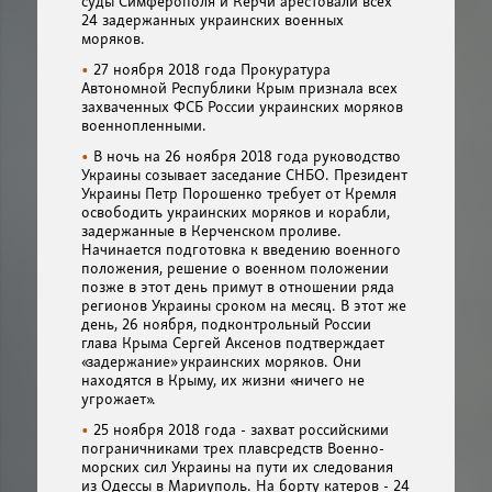
суды Симферополя и Керчи арестовали всех
24 задержанных украинских военных
моряков.
27 ноября 2018 года Прокуратура
Автономной Республики Крым признала всех
захваченных ФСБ России украинских моряков
военнопленными.
В ночь на 26 ноября 2018 года руководство
Украины созывает заседание СНБО. Президент
Украины Петр Порошенко требует от Кремля
освободить украинских моряков и корабли,
задержанные в Керченском проливе.
Начинается подготовка к введению военного
положения, решение о военном положении
позже в этот день примут в отношении ряда
регионов Украины сроком на месяц. В этот же
день, 26 ноября, подконтрольный России
глава Крыма Сергей Аксенов подтверждает
«задержание» украинских моряков. Они
находятся в Крыму, их жизни «ничего не
угрожает».
25 ноября 2018 года - захват российскими
пограничниками трех плавсредств Военно-
морских сил Украины на пути их следования
из Одессы в Мариуполь. На борту катеров - 24