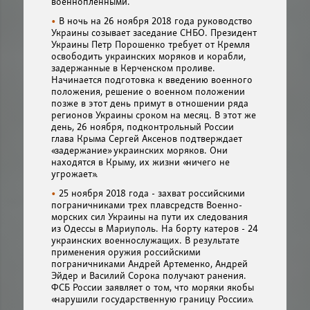
военнопленными.
В ночь на 26 ноября 2018 года руководство
Украины созывает заседание СНБО. Президент
Украины Петр Порошенко требует от Кремля
освободить украинских моряков и корабли,
задержанные в Керченском проливе.
Начинается подготовка к введению военного
положения, решение о военном положении
позже в этот день примут в отношении ряда
регионов Украины сроком на месяц. В этот же
день, 26 ноября, подконтрольный России
глава Крыма Сергей Аксенов подтверждает
«задержание» украинских моряков. Они
находятся в Крыму, их жизни «ничего не
угрожает».
25 ноября 2018 года - захват российскими
пограничниками трех плавсредств Военно-
морских сил Украины на пути их следования
из Одессы в Мариуполь. На борту катеров - 24
украинских военнослужащих. В результате
применения оружия российскими
пограничниками Андрей Артеменко, Андрей
Эйдер и Василий Сорока получают ранения.
ФСБ России заявляет о том, что моряки якобы
«нарушили государственную границу России».