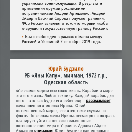
украинских военнослужащих. В результате
применения оружия российскими
пограничниками Андрей Артеменко, Андрей
Эйдер и Василий Сорока получают ранения.
ФСБ России заявляет о том, что моряки якобы
«нарушили государственную границу России».
Был освобожден в рамках обмена между
Россией и Украиной 7 сентября 2019 года.
Юрий Будзило
РБ «Яны Капу», мичман, 1972 г.р.,
Одесская область
«Увлекался морем всю свою жизнь. Корабли и море –
это его жизнь. Любит технику. Каждый корабль для
него – это как будто его ребенок», –
рассказывает
жена пленного моряка Ирина. Юрий –
потомственный моряк, его отец тоже служил на
флоте. По словам жены Ирины, несмотря на возраст,
планирует уйти на пенсию только после
восстановления мира в Украине. Адвокат Айдер
Азаматов
описывает
Юрия Будзило как морально