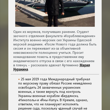
Один из моряков, получивших ранение. Студент
заочного отделения факультета «Кораблевождение»
Института военно-морских сил Украины Одесской
морской академии. «После Нового года должна быть
сессия и он переживает из-за объективной
невозможности полноценно учиться. Просит
командование помочь в предоставлении ему
академического отпуска в связи с его нахождением
в плену», – рассказала адвокат Артеменко
Мария
Куракина
.
25 мая 2019 года Международный трибунал
по морскому праву обязал Россию немедленно
освободить 24 захваченных украинских
военных, а также вернуть под контроль
Украины военные корабли «Бердянск»,
«Никополь» и «Яны-Капу». В Кремле, однако,
ответили, что не планируют исполнять
решение суда, поскольку «данный случай не