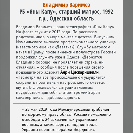
Владимир Варимез
РБ «Яны Капу», старший матрос, 1992
г.р., Одесская область
Владимир Варимез – радиотелеграфист «Яны Капу».
На флоте служит с 2012 года. По рассказам
родственников, о море мечтал с детства. Выпускник
Измаильского высшего профессионального училища
(известного еще как «Девятка»). Службу матросом
начал в Крыму, после аннексии полуострова Россией
продолжил служить уже в Одессе. «Держится
Владимир хорошо, не проявляет ни страха, ни
отчаяния», – сообщил после посещения своего
подзащитного адвокат
Анри Цискаришвили
.
«Несмотря на все происходящее он умудряется
сохранять позитивный настрой, много смеется,
шутит. В сложившейся ситуации главным
неудобством для себя считает громкий храп
сокамерника», – добавил адвокат.
25 мая 2019 года Международный трибунал
по морскому праву обязал Россию немедленно
освободить 24 захваченных украинских
военных, а также вернуть под контроль
Украины военные корабли «Бердянск»,