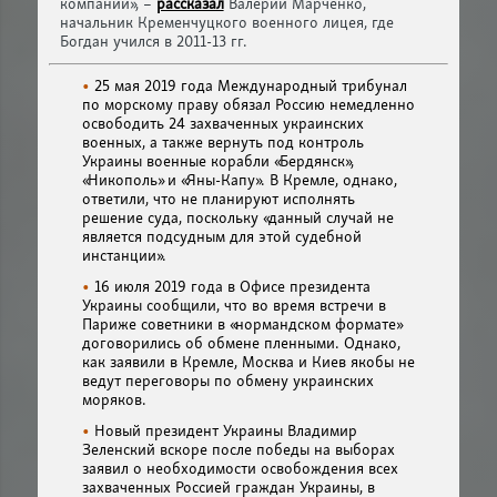
компании», –
рассказал
Валерий Марченко,
начальник Кременчуцкого военного лицея, где
Богдан учился в 2011-13 гг.
25 мая 2019 года Международный трибунал
по морскому праву обязал Россию немедленно
освободить 24 захваченных украинских
военных, а также вернуть под контроль
Украины военные корабли «Бердянск»,
«Никополь» и «Яны-Капу». В Кремле, однако,
ответили, что не планируют исполнять
решение суда, поскольку «данный случай не
является подсудным для этой судебной
инстанции».
16 июля 2019 года в Офисе президента
Украины сообщили, что во время встречи в
Париже советники в «нормандском формате»
договорились об обмене пленными. Однако,
как заявили в Кремле, Москва и Киев якобы не
ведут переговоры по обмену украинских
моряков.
Новый президент Украины Владимир
Зеленский вскоре после победы на выборах
заявил о необходимости освобождения всех
захваченных Россией граждан Украины, в