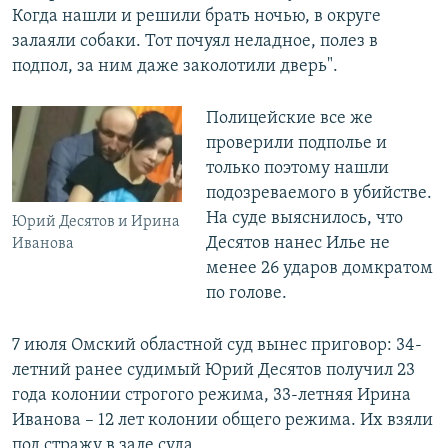
Когда нашли и решили брать ночью, в округе
залаяли собаки. Тот почуял неладное, полез в
подпол, за ним даже заколотили дверь".
Полицейские все же
проверили подполье и
только поэтому нашли
подозреваемого в убийстве.
На суде выяснилось, что
Юрий Десятов и Ирина
Десятов нанес Илье не
Иванова
менее 26 ударов домкратом
по голове.
7 июля Омский областной суд вынес приговор: 34-
летний ранее судимый Юрий Десятов получил 23
года колонии строгого режима, 33-летняя Ирина
Иванова – 12 лет колонии общего режима. Их взяли
под стражу в зале суда.