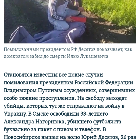
ПРИСОЕДИНЯЙТЕСЬ!
ПОБЕДИТЕЛЕЙ НЕ СУДЯТ?
КРЫМ.НЕПОКОРЕННЫЙ
ELIFBE
УКРАИНСКАЯ ПРОБЛЕМА КРЫМА
Все сайты RFE/RL
Помилованный президентом РФ Десятов показывает, как
домкратом забил до смерти Илью Лукашевича
Становятся известны все новые случаи
помилования президентом Российской Федерации
Владимиром Путиным осужденных, совершивших
особо тяжкие преступления. На свободу выходят
убийцы, которых тут же отправляют на войну в
Украину. В Омске освободили 33-летнего
Александра Нагорнюка, убившего футболиста
буквально за пакет с пивом и телефон. В
Новосибирске вышел на волю Юрий Десятов, 26 раз