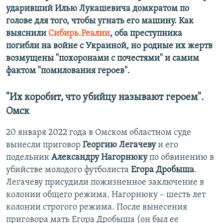
ударивший Илью Лукашевича домкратом по
голове для того, чтобы угнать его машину. Как
выяснили
Сибирь.Реалии
, оба преступника
погибли на войне с Украиной, но родные их жертв
возмущены "похоронами с почестями" и самим
фактом "помилования героев".
"Их коробит, что убийцу называют героем".
Омск
20 января 2022 года в Омском областном суде
вынесли приговор
Георгию Легачеву
и его
подельник
Александру Нагорнюку
по обвинению в
убийстве молодого футболиста
Егора Дробыша
.
Легачеву присудили пожизненное заключение в
колонии общего режима. Нагорнюку – шесть лет
колонии строгого режима. После вынесения
приговора мать Егора Дробыша (он был ее