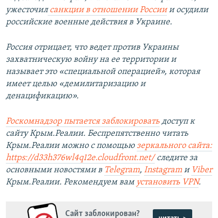
ужесточил
санкции в отношении России
и осудили
российские военные действия в Украине.
Россия отрицает, что ведет против Украины
захватническую войну на ее территории и
называет это «специальной операцией»,
которая
имеет целью «демилитаризацию и
денацификацию».
Роскомнадзор пытается заблокировать
доступ к
сайту Крым.Реалии. Беспрепятственно читать
Крым.Реалии можно с помощью
зеркального сайта:
https://d33h376wl4q12e.cloudfront.net/
следите за
основными новостями в
Telegram
,
Instagram
и
Viber
Крым.Реалии. Рекомендуем вам
установить VPN
.
Сайт заблокирован?