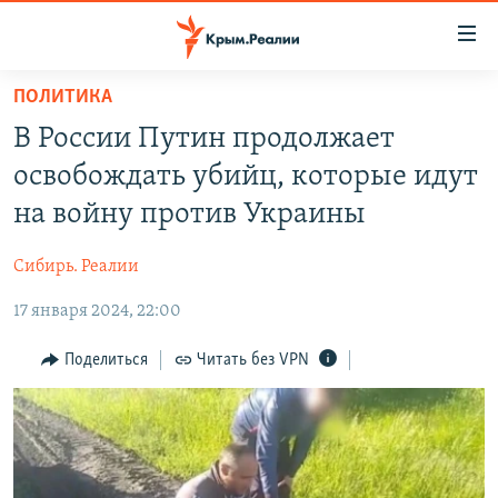
Доступность
ссылки
Вернуться
ПОЛИТИКА
к
НОВОСТИ
В России Путин продолжает
основному
СПЕЦПРОЕКТЫ
содержанию
освобождать убийц, которые идут
ВОДА
Вернутся
ГРУЗ 200
на войну против Украины
к
ИСТОРИЯ
КАРТА ВОЕННЫХ ОБЪЕКТОВ КРЫМА
главной
Сибирь. Реалии
ЕЩЕ
11 ЛЕТ ОККУПАЦИИ КРЫМА. 11 ИСТОРИЙ СОПРОТИВЛЕНИЯ
навигации
Вернутся
17 января 2024, 22:00
РАДІО СВОБОДА
ИНТЕРАКТИВ
к
КАК ОБОЙТИ БЛОКИРОВКУ
ИНФОГРАФИКА
Поделиться
Читать без VPN
поиску
ТЕЛЕПРОЕКТ КРЫМ.РЕАЛИИ
Українською
СОВЕТЫ ПРАВОЗАЩИТНИКОВ
Qırımtatar
ПРОПАВШИЕ БЕЗ ВЕСТИ