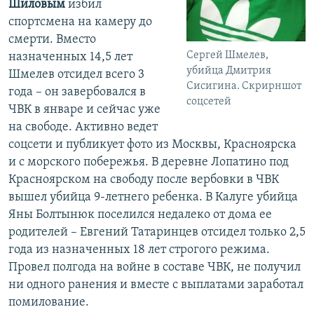
Шиловым
избил
спортсмена на камеру до
смерти. Вместо
Сергей Шмелев,
назначенных 14,5 лет
убийца Дмитрия
Шмелев отсидел всего 3
Сисигина. Скрирншот
года – он завербовался в
соцсетей
ЧВК в январе и сейчас уже
на свободе. Активно ведет
соцсети и публикует фото из Москвы, Красноярска
и с морского побережья. В деревне Лопатино под
Красноярском на свободу после вербовки в ЧВК
вышел убийца 9-летнего ребенка. В Калуге убийца
Яны Болтынюк поселился недалеко от дома ее
родителей – Евгений Татаринцев отсидел только 2,5
года из назначенных 18 лет строгого режима.
Провел полгода на войне в составе ЧВК, не получил
ни одного ранения и вместе с выплатами заработал
помилование.