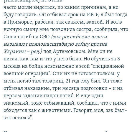
[Александром] не очень
часто могли видеться, по каким причинам, я не
буду говорить. Он отбывал срок на ИК-6, я был тогда
в Приморье, работал, так скажем, вахтой. И вот в
ночную смену мне позвонила сестра, сообщила, что
Саша погиб на СВО
(так российские власти
называют полномасштабную войну против
Украины – ред.)
под Артемовском. Мне он не
писал, как там и что у него было. Но обучить за 3
месяца на бойца невозможно в этой "специальной
военной операции". Они их не готовят толком: у
меня погиб там товарищ, 21 год ему был. Он тоже
отбывал наказание, три месяца подготовки – и на
первом задании пацан погиб. И еще один
знакомый, тоже отбывавший, сообщил, что с ними
обходятся как с животными. Говорят, мол, зэк был –
зэк остался".