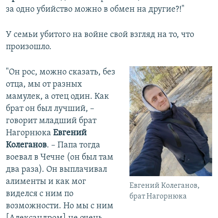
за одно убийство можно в обмен на другие?!"
У семьи убитого на войне свой взгляд на то, что
произошло.
"Он рос, можно сказать, без
отца, мы от разных
мамулек, а отец один. Как
брат он был лучший, –
говорит младший брат
Нагорнюка
Евгений
Колеганов
. – Папа тогда
воевал в Чечне (он был там
два раза). Он выплачивал
алименты и как мог
Евгений Колеганов,
виделся с ним по
брат Нагорнюка
возможности. Но мы с ним