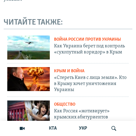
ЧИТАЙТЕ ТАКЖЕ:
ВОЙНА РОССИИ ПРОТИВ УКРАИНЫ
Как Украина берет под контроль
«сухопутный коридор» в Крым
КРЫМ И ВОЙНА
«Стереть Киев с лица земли». Кто
в Крыму хочет уничтожения
Украины
ОБЩЕСТВО
Как Россия «мотивирует»
крымских абитуриентов
поступать в вузы Украины
КТА
УКР