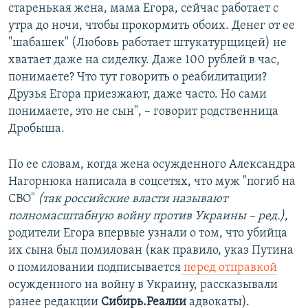
старенькая жена, мама Егора, сейчас работает с
утра до ночи, чтобы прокормить обоих. Денег от ее
"шабашек" (Любовь работает штукатурщицей) не
хватает даже на сиделку. Даже 100 рублей в час,
понимаете? Что тут говорить о реабилитации?
Друзья Егора приезжают, даже часто. Но сами
понимаете, это не сын", – говорит родственница
Дробыша.
По ее словам, когда жена осужденного Александра
Нагорнюка написала в соцсетях, что муж "погиб на
СВО"
(так российские власти называют
полномасштабную войну против Украины – ред.)
,
родители Егора впервые узнали о том, что убийца
их сына был помилован (как правило, указ Путина
о помиловании подписывается
перед отправкой
осужденного на войну в Украину, рассказывали
ранее редакции
Сибирь.Реалии
адвокаты).