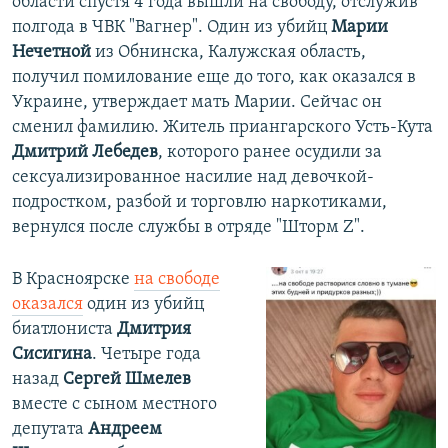
области спустя 4 года вышли на свободу, отслужив
полгода в ЧВК "Вагнер". Один из убийц
Марии
Нечетной
из Обнинска, Калужская область,
получил помилование еще до того, как оказался в
Украине, утверждает мать Марии. Сейчас он
сменил фамилию. Житель приангарского Усть-Кута
Дмитрий Лебедев
, которого ранее осудили за
сексуализированное насилие над девочкой-
подростком, разбой и торговлю наркотиками,
вернулся после службы в отряде "Шторм Z".
В Красноярске
на свободе
оказался
один из убийц
биатлониста
Дмитрия
Сисигина
. Четыре года
назад
Сергей Шмелев
вместе с сыном местного
депутата
Андреем