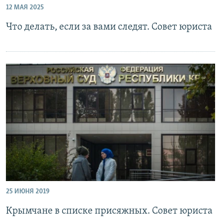
12 МАЯ 2025
ПРИСОЕДИНЯЙТЕСЬ!
ПОБЕДИТЕЛЕЙ НЕ СУДЯТ?
Что делать, если за вами следят. Совет юриста
КРЫМ.НЕПОКОРЕННЫЙ
ELIFBE
УКРАИНСКАЯ ПРОБЛЕМА КРЫМА
Все сайты RFE/RL
25 ИЮНЯ 2019
Крымчане в списке присяжных. Совет юриста