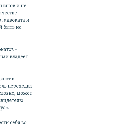
нников и не
ачестве
, адвоката и
й быть не
катов –
рыми владеет
вают в
тель переходит
словно, может
 свидетелю
ус».
ести себя во