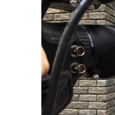
ПОБЕДИТЕЛЕЙ НЕ СУДЯТ?
КРЫМ.НЕПОКОРЕННЫЙ
ELIFBE
УКРАИНСКАЯ ПРОБЛЕМА КРЫМА