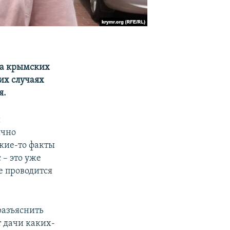
ла крымских
ких случаях
я.
й
ычно
акие-то факты
 – это уже
е проводится
разъяснить
т дачи каких-