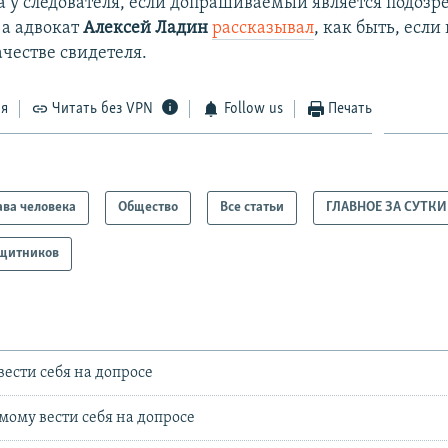
а у следователя, если допрашиваемый является подоз
а адвокат
Алексей Ладин
рассказывал
, как быть, если
ачестве свидетеля.
ся
Читать без VPN
Follow us
Печать
ва человека
Общество
Все статьи
ГЛАВНОЕ ЗА СУТКИ
ащитников
вести себя на допросе
мому вести себя на допросе