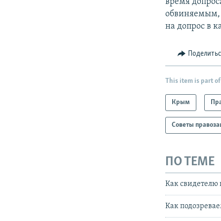
время допрос
обвиняемым, 
на допрос в к
Поделить
This item is part of
Крым
Пра
Советы правоз
ПО ТЕМЕ
Как свидетелю 
Как подозревае