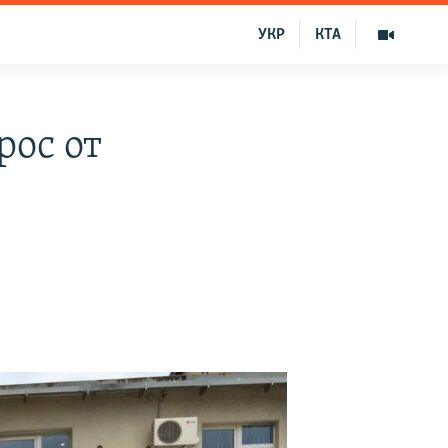
УКР
КТА
рос от