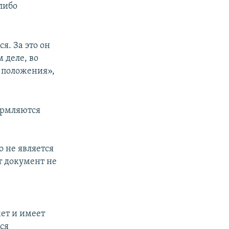
либо
я. За это он
 деле, во
 положения»,
ормляются
о не является
т документ не
ет и имеет
ся