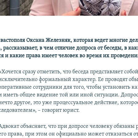
евастополя Оксана Железняк, которая ведет многие де
 рассказывает, в чем отличие допроса от беседы, в ка
я и какие права имеет человек во время их проведени
«Хочется сразу отметить, что беседа представляет собо
исключительно формальный характер. Ее проводят об
оперативные сотрудники для того, чтобы установить к
и иметь общее видение той или иной ситуации. Допрос
нечто другое, это уже процессуальное действие, которо
следователем», – говорит юрист.
Адвокат объясняет, что при допросе человеку обязаны 
его права, при этом он официально может отказаться о