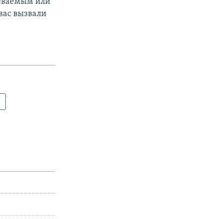
реваемым или
 вас вызвали