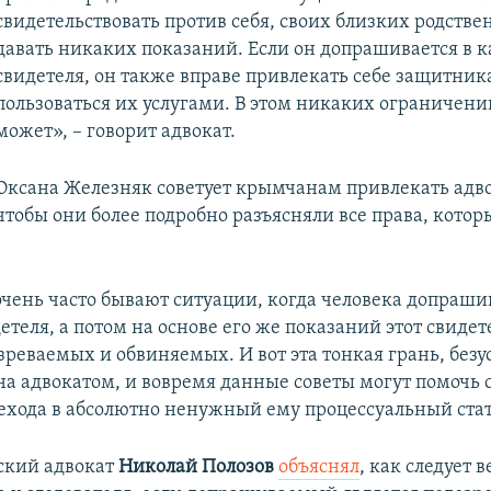
свидетельствовать против себя, своих близких родстве
давать никаких показаний. Если он допрашивается в к
свидетеля, он также вправе привлекать себе защитника
пользоваться их услугами. В этом никаких ограничени
может», – говорит адвокат.
Оксана Железняк советует крымчанам привлекать адво
чтобы они более подробно разъясняли все права, кото
очень часто бывают ситуации, когда человека допраши
етеля, а потом на основе его же показаний этот свиде
зреваемых и обвиняемых. И вот эта тонкая грань, безу
на адвокатом, и вовремя данные советы могут помочь
ехода в абсолютно ненужный ему процессуальный стат
ский адвокат
Николай Полозов
объяснял
, как следует в