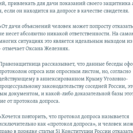
ий, привлекать для дачи показаний своего защитника 
, если он находится на допросе в качестве свидетеля.
«От дачи объяснений человек может попросту отказатьс
не несет абсолютно никакой ответственности. На самом
многих ситуациях это является идеальным выходом из
– отмечает Оксана Железняк.
Правозащитница рассказывает, что данные беседы оф
протоколом опроса или опросным листом, но, согласно
действующему в аннексированном Крыму Уголовно-
процессуальному законодательству соседней России, эт
ым документом, и какой-либо доказательной базы это
чие от протокола допроса.
«Хочется повторить, что протокол допроса называется
исключительно как «протокол допроса», и человек мож
право в порядке статьи 51 Конституции России отказать