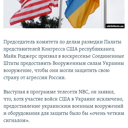
ПРИСОЕДИНЯЙТЕСЬ!
ПОБЕДИТЕЛЕЙ НЕ СУДЯТ?
КРЫМ.НЕПОКОРЕННЫЙ
ELIFBE
УКРАИНСКАЯ ПРОБЛЕМА КРЫМА
Председатель комитета по делам разведки Палаты
Все сайты RFE/RL
представителей Конгресса США республиканец
Майк Роджерс призвал в воскресенье Соединенные
Штаты предоставить Вооруженным силам Украины
вооружение, чтобы они могли защитить свою
страну от агрессии России.
Выступая в программе телесети NBC, он заявил,
что, хотя участие войск США в Украине исключено,
предоставление украинским военным вооружений
и оборудования для защиты было бы «очень четким
сигналом».