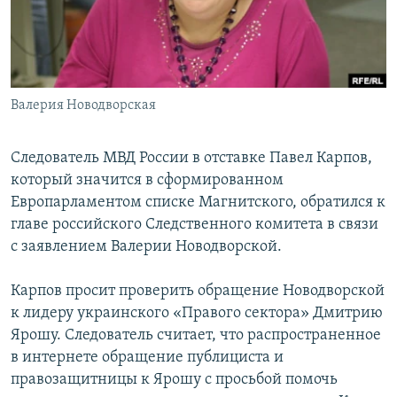
ПРИСОЕДИНЯЙТЕСЬ!
ПОБЕДИТЕЛЕЙ НЕ СУДЯТ?
КРЫМ.НЕПОКОРЕННЫЙ
ELIFBE
Валерия Новодворская
УКРАИНСКАЯ ПРОБЛЕМА КРЫМА
Все сайты RFE/RL
Следователь МВД России в отставке Павел Карпов,
который значится в сформированном
Европарламентом списке Магнитского, обратился к
главе российского Следственного комитета в связи
с заявлением Валерии Новодворской.
Карпов просит проверить обращение Новодворской
к лидеру украинского «Правого сектора» Дмитрию
Ярошу. Следователь считает, что распространенное
в интернете обращение публициста и
правозащитницы к Ярошу с просьбой помочь