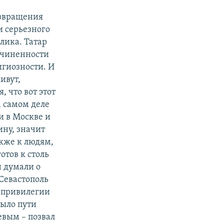
озвращения
и серьезного
лика. Татар
одчиненности
игиозности. И
ивут,
 что вот этот
а самом деле
и в Москве и
ну, значит
акже к людям,
отов к столь
 думали о
Севастополь
е привилегии
было пути
евым – позвал