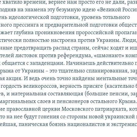
 хватило времени, вернее нам просто его не дали, ра
 подняв на знамена эту безумную идею «Великой Росси
ень идеологической подготовки, уровень тотального
ого прессинга и предварительной подготовки общес
жает глубина проникновения пророссийской пропага
тически полностью настроена против Украины. Люди,
нные предотвращать распад страны, сейчас ходят и и
телей листовок против референдума, «шмонают» ком
ях общается с западенцами. Начинаешь действительно 
рыма от Украины – это тщательно спланированная, за
ая акция. И ведь очень точно найдены ментальные точ
ордость великороссов, верность присяге (касательно 
ев, и материальная составляющая (большие пенсии, за
 маргинальных слоев и пенсионеров остального Крыма.
ие православной церкви Московского патриархата, ко
то на нее будут гонения со стороны новой украинской 
нейшая, паническая боязнь националистов и экстреми