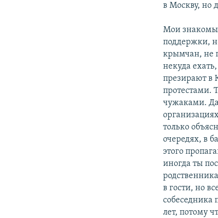
в Москву, но 
Мои знакомые
поддержки, н
крымчан, не
некуда ехать
презирают в 
протестами. 
чужаками. Да
организациях
только объяс
очередях, в б
этого пропаг
иногда ты по
родственника
в гости, но в
собеседника 
лет, потому 