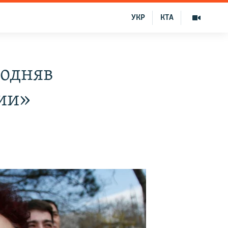
УКР
КТА
подняв
ии»