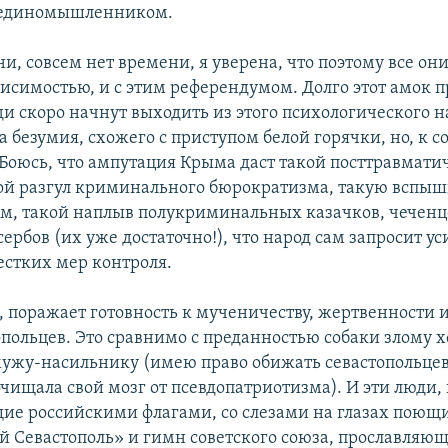
с единомышленником.
и, совсем нет времени, я уверена, что поэтому все он
ависимостью, и с этим референдумом. Долго этот амок 
и скоро начнут выходить из этого психологического н
а безумия, схожего с приступом белой горячки, но, к 
. Боюсь, что ампутация Крыма даст такой посттравмат
ой разгул криминального бюрократизма, такую вспыш
, такой наплыв полукриминальных казачков, чеченц
сербов (их уже достаточно!), что народ сам запросит у
естких мер контроля.
я, поражает готовность к мученичеству, жертвенности 
опольцев. Это сравнимо с преданностью собаки злому 
жу-насильнику (имею право обижать севастопольцев,
очищала свой мозг от псевдопатриотизма). И эти люди,
е российскими флагами, со слезами на глазах поющ
 Севастополь» и гимн советского союза, прославляю