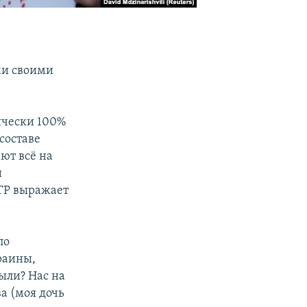
ми своими
тически 100%
 составе
ют всё на
й
ТР выражает
по
раины,
ыли? Нас на
ва (моя дочь