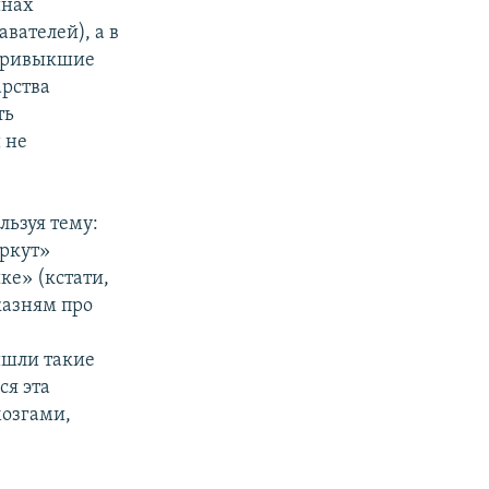
инах
вателей), а в
 привыкшие
арства
ть
 не
льзуя тему:
еркут»
ке» (кстати,
казням про
ишли такие
ся эта
мозгами,