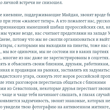
до личной встречи не снизошел.
 киевляне, поддерживающие Майдан, звонят вроде б
о при этом «жалеют татар». А кто пожалеет нас, русск
 признающих нынешний шабаш пророссийских сил, на
, мы чужие везде, нас считают предателями на западе 
Киеве, потому что мы не смогли организоваться и вый
Татары, с которыми мы выходили на пикеты, тоже нас
, мы все одиночки, мы не состоим ни в каких партиях
, многие из нас даже не зарегистрированы в соцсетя
нять и объяснять своим близким, друзьям, работникам,
анках и продавцам на рынках, заставлять их задуматься
андистского угара, скинуть этот морок российской про
сле этих разговоров перестаешь общаться с близкими
ми из Севастополя, некоторые друзья перестают звони
се чаще и чаще тебя начинают слышать, в глазах случа
появляется задумчивость, звонят знакомые, которых н
что увидели твою фотографию на антивоенном митинге,