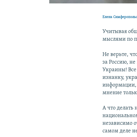
Елена Симферополь
Учитывая общ
мыслями по п
Не верьте, чт
за Россию, не
Украины! Все 
изнанку, укр
информации, 
мнение тольк
А что делать
национальном
независимо о
самом деле не