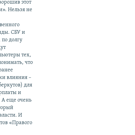
зворошив этот
и». Нельзя не
твенного
нды. СБУ и
 по долгу
щут
пьютеры тех,
понимать, что
ранее
ки влияния –
беркутов) для
рплаты и
 А еще очень
торый
власти. И
стов «Правого