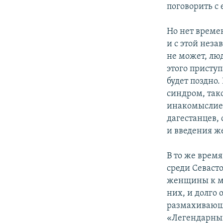
поговорить 
Но нет времен
и с этой нез
не может, люд
этого приступ
будет поздно
синдром, так
инакомыслием
дагестанцев, 
и введения ж
В то же врем
среди Севаст
женщины к му
них, и долго 
размахивающи
«Легендарный