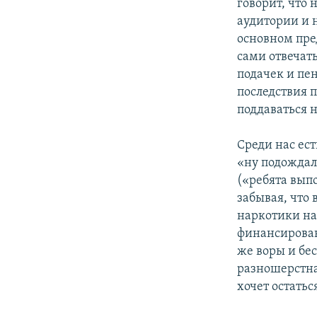
говорит, что 
аудитории и н
основном пре
сами отвечать
подачек и пе
последствия 
поддаваться 
Среди нас ест
«ну подождал
(«ребята вып
забывая, что 
наркотики на
финансирован
же воры и бе
разношерстна
хочет остатьс