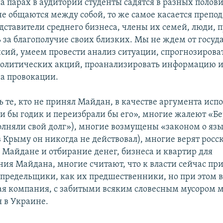
на парах в аудитории студенты садятся в разных полов
е общаются между собой, то же самое касается препода
дставители среднего бизнеса, члены их семей, люди,
 за благополучие своих близких. Мы не ждем от госуд
нсий, умеем провести анализ ситуации, спрогнозирова
политических акций, проанализировать информацию и
на провокации.
ь те, кто не принял Майдан, в качестве аргумента испо
и бы годик и переизбрали бы его», многие жалеют «Б
олняли свой долг»), многие возмущены «законом о язы
в Крыму он никогда не действовал), многие верят росс
 Майдане и отбирание денег, бизнеса и квартир для
ия Майдана, многие считают, что к власти сейчас пр
спредельщики, как их предшественники, но при этом в
я компания, с забитыми всяким словесным мусором 
я в Украине.