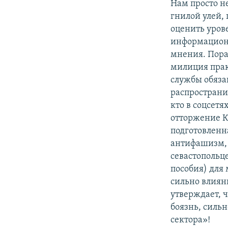
Нам просто не
гнилой улей,
оценить уров
информационн
мнения. Пора
милиция прак
службы обяза
распространи
кто в соцсет
отторжение К
подготовленн
антифашизм, г
севастопольц
пособия) для
сильно влиян
утверждает, ч
боязнь, силь
сектора»!