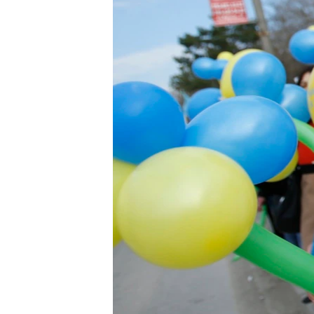
ПОБЕДИТЕЛЕЙ НЕ СУДЯТ?
КРЫМ.НЕПОКОРЕННЫЙ
ELIFBE
УКРАИНСКАЯ ПРОБЛЕМА КРЫМА