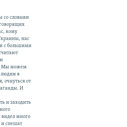
ы со словами
оговорящих
с, кому
Украины, нас
ти с большими
 считают
 и
х. Мы можем
 людям в
, очнуться от
паганды. И
ть и заходить
йного
е видел много
 и спешат