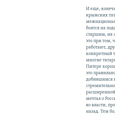
И еще, конечн
крымских тат
межнациональ
боятся на по
старшим, их 
это при том, 
работают, дру
конкретный т
многие татар
Питере хорош
это правильно
добившимся вл
стремительно
расширенной 
мечтал о Рос
во власти, пр
назад. Тем б