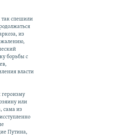
и так спешили
продолжаться
аркоза, из
сожалению,
ический
ку борьбы с
ев,
силения власти
и героизму
хозяину или
 сама из
 исступленно
ие
щие Путина,