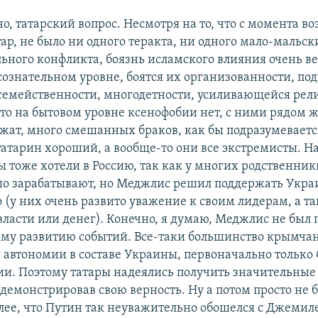
о, татарский вопрос. Несмотря на то, что с момента в
ар, не было ни одного теракта, ни одного мало-мальск
ного конфликта, боязнь исламского влияния очень ве
дсознательном уровне, боятся их организованности, п
семейственности, многодетности, усиливающейся рел
что на бытовом уровне ксенофобии нет, с ними рядом ж
жат, много смешанных браков, как бы подразумевается,
атарин хороший, а вообще-то они все экстремисты. Н
ы тоже хотели в Россию, так как у многих родственник
о зарабатывают, но Меджлис решил поддержать Украи
 (у них очень развито уважение к своим лидерам, а т
асти или денег). Конечно, я думаю, Меджлис не был г
му развитию событий. Все-таки большинство крымчан
автономии в составе Украины, первоначально только 
сии. Поэтому татары надеялись получить значительны
одемонстрировав свою верность. Ну а потом просто не 
олее, что Путин так неуважительно обошелся с Джемил