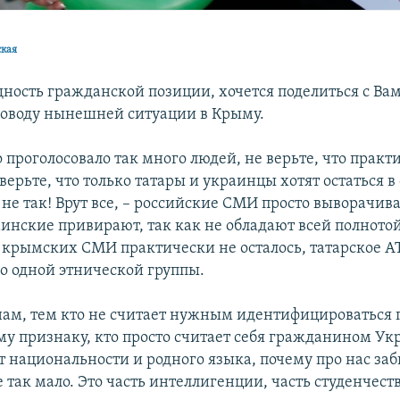
ская
ность гражданской позиции, хочется поделиться с Ва
оводу нынешней ситуации в Крыму.
о проголосовало так много людей, не верьте, что прак
 верьте, что только татары и украинцы хотят остаться в
не так! Врут все, – российские СМИ просто выворачива
аинские привирают, так как не обладают всей полното
крымских СМИ практически не осталось, татарское А
о одной этнической группы.
 нам, тем кто не считает нужным идентифицироваться 
у признаку, кто просто считает себя гражданином Ук
т национальности и родного языка, почему про нас заб
 так мало. Это часть интеллигенции, часть студенчест