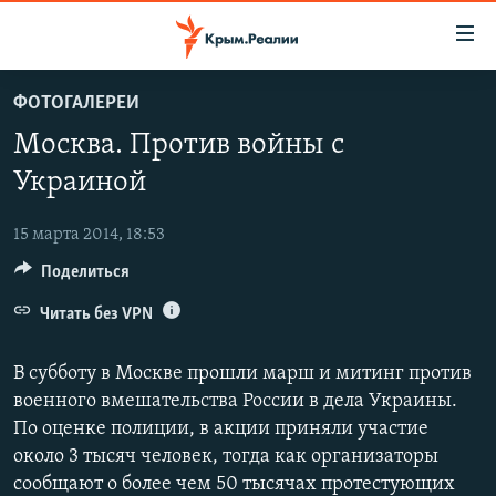
Доступность
ссылки
Вернуться
ФОТОГАЛЕРЕИ
к
НОВОСТИ
Москва. Против войны с
основному
СПЕЦПРОЕКТЫ
содержанию
Украиной
ВОДА
Вернутся
ГРУЗ 200
к
15 марта 2014, 18:53
ИСТОРИЯ
КАРТА ВОЕННЫХ ОБЪЕКТОВ КРЫМА
главной
Поделиться
ЕЩЕ
11 ЛЕТ ОККУПАЦИИ КРЫМА. 11 ИСТОРИЙ СОПРОТИВЛЕНИЯ
навигации
Вернутся
Читать без VPN
РАДІО СВОБОДА
ИНТЕРАКТИВ
к
КАК ОБОЙТИ БЛОКИРОВКУ
ИНФОГРАФИКА
поиску
В субботу в Москве прошли марш и митинг против
ТЕЛЕПРОЕКТ КРЫМ.РЕАЛИИ
военного вмешательства России в дела Украины.
Українською
По оценке полиции, в акции приняли участие
СОВЕТЫ ПРАВОЗАЩИТНИКОВ
Qırımtatar
около 3 тысяч человек, тогда как организаторы
ПРОПАВШИЕ БЕЗ ВЕСТИ
сообщают о более чем 50 тысячах протестующих