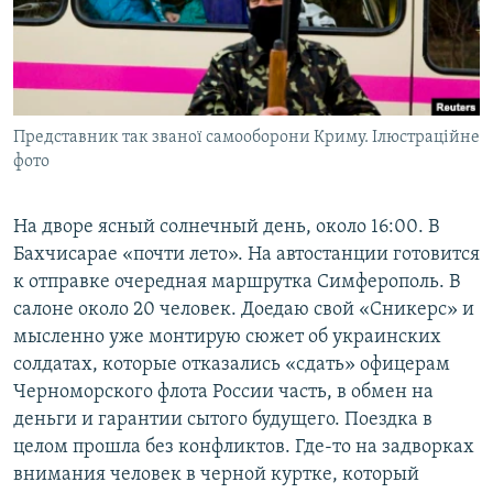
ПРИСОЕДИНЯЙТЕСЬ!
ПОБЕДИТЕЛЕЙ НЕ СУДЯТ?
КРЫМ.НЕПОКОРЕННЫЙ
ELIFBE
Представник так званої самооборони Криму. Ілюстраційне
УКРАИНСКАЯ ПРОБЛЕМА КРЫМА
фото
Все сайты RFE/RL
На дворе ясный солнечный день, около 16:00. В
Бахчисарае «почти лето». На автостанции готовится
к отправке очередная маршрутка Симферополь. В
салоне около 20 человек. Доедаю свой «Сникерс» и
мысленно уже монтирую сюжет об украинских
солдатах, которые отказались «сдать» офицерам
Черноморского флота России часть, в обмен на
деньги и гарантии сытого будущего. Поездка в
целом прошла без конфликтов. Где-то на задворках
внимания человек в черной куртке, который