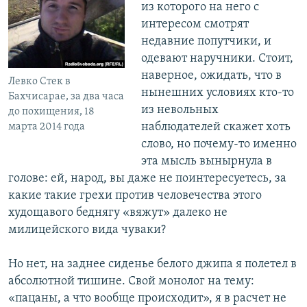
из которого на него с
интересом смотрят
недавние попутчики, и
одевают наручники. Стоит,
наверное, ожидать, что в
Левко Стек в
нынешних условиях кто-то
Бахчисарае, за два часа
из невольных
до похищения, 18
наблюдателей скажет хоть
марта 2014 года
слово, но почему-то именно
эта мысль вынырнула в
голове: ей, народ, вы даже не поинтересуетесь, за
какие такие грехи против человечества этого
худощавого беднягу «вяжут» далеко не
милицейского вида чуваки?
Но нет, на заднее сиденье белого джипа я полетел в
абсолютной тишине. Свой монолог на тему:
«пацаны, а что вообще происходит», я в расчет не