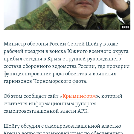
ПРИСОЕДИНЯЙТЕСЬ!
ПОБЕДИТЕЛЕЙ НЕ СУДЯТ?
КРЫМ.НЕПОКОРЕННЫЙ
ELIFBE
УКРАИНСКАЯ ПРОБЛЕМА КРЫМА
Министр обороны России Сергей Шойгу в ходе
Все сайты RFE/RL
рабочей поездки в войска Южного военного округа
прибыл сегодня в Крым с группой руководящего
состава оборонного ведомства России, где проверил
функционирование ряда объектов и воинских
гарнизонов Черноморского флота.
Об этом сообщает сайт «
Крыминформ
», который
считается информационным рупором
самопровозглашенной власти АРК.
Шойгу обсудил с самопровозглашенной властью
Крыма вопросы взаимодействия по обеспечению