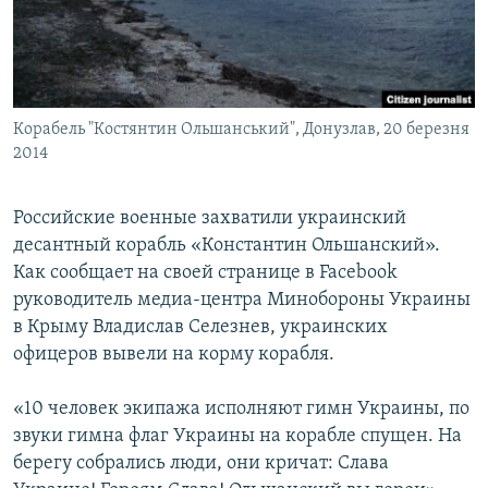
ПРИСОЕДИНЯЙТЕСЬ!
ПОБЕДИТЕЛЕЙ НЕ СУДЯТ?
КРЫМ.НЕПОКОРЕННЫЙ
ELIFBE
Корабель "Костянтин Ольшанський", Донузлав, 20 березня
УКРАИНСКАЯ ПРОБЛЕМА КРЫМА
2014
Все сайты RFE/RL
Российские военные захватили украинский
десантный корабль «Константин Ольшанский».
Как сообщает на своей странице в Facebook
руководитель медиа-центра Минобороны Украины
в Крыму Владислав Селезнев, украинских
офицеров вывели на корму корабля.
«10 человек экипажа исполняют гимн Украины, по
звуки гимна флаг Украины на корабле спущен. На
берегу собрались люди, они кричат: Слава