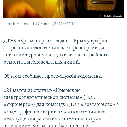
ПРИСОЕДИНЯЙТЕСЬ!
ПОБЕДИТЕЛЕЙ НЕ СУДЯТ?
КРЫМ.НЕПОКОРЕННЫЙ
Ukraine -- svet in Crimea, 24Mar2014
ELIFBE
УКРАИНСКАЯ ПРОБЛЕМА КРЫМА
ДТЭК «Крымэнерго» введен в Крыму график
Все сайты RFE/RL
аварийных отключений электроэнергии для
снижения уровня нагрузки из-за аварийного
ремонта высоковольтных линий.
Об этом сообщает пресс-служба ведомства.
«24 марта диспетчер «Крымской
электроэнергетической системы» (НЭК
«Укрэнерго») дал команду ДТЭК «Крымэнерго» о
вводе графиков аварийных отключений для
недопущения развития системной аварии с
отделением Крыма от объединенной