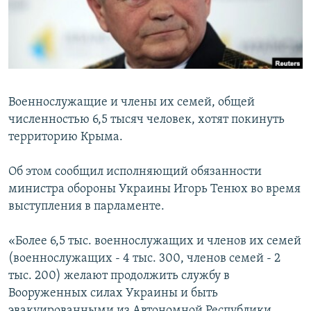
ПРИСОЕДИНЯЙТЕСЬ!
ПОБЕДИТЕЛЕЙ НЕ СУДЯТ?
КРЫМ.НЕПОКОРЕННЫЙ
ELIFBE
УКРАИНСКАЯ ПРОБЛЕМА КРЫМА
Военнослужащие и члены их семей, общей
Все сайты RFE/RL
численностью 6,5 тысяч человек, хотят покинуть
территорию Крыма.
Об этом сообщил исполняющий обязанности
министра обороны Украины Игорь Тенюх во время
выступления в парламенте.
«Более 6,5 тыс. военнослужащих и членов их семей
(военнослужащих - 4 тыс. 300, членов семей - 2
тыс. 200) желают продолжить службу в
Вооруженных силах Украины и быть
эвакуированными из Автономной Республики