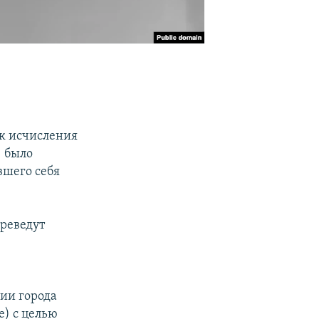
ок исчисления
) было
вшего себя
ереведут
ии города
е) с целью