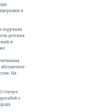
ода
Федерацию в
и поручили
оты детских
ений и
же.
егитимная
о абсолютное
ссии. На
О статусе
просьбой о
города