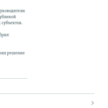
руководители
публикой
 субъектов.
обрил
нял решение