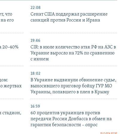
22:08
т, что
Сенат США поддержал расширение
на его
санкций против России и Ирана
19:46
а 20-40%
CIR: в июле количество атак РФ на АЗС в
Украине выросло на 72% по сравнению
с июнем
18:02
дом:
В Украине выдвинули обвинение судье,
 о жертвах
выносившего приговор бойцу ГУР МО
Украины, попавшего в плен в Крыму
16:59
н стадион,
60 процентов украинцев против
передачи России Донбасса в обмен на
гарантии безопасности – опрос