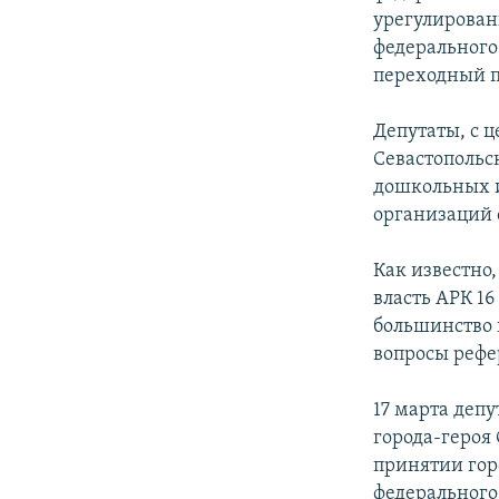
урегулирован
федерального
переходный п
Депутаты, с 
Севастопольс
дошкольных 
организаций 
Как известно
власть АРК 1
большинство 
вопросы рефе
17 марта депу
города-героя 
принятии горо
федерального