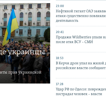
23:00
Нефтяной гигант ОАЭ заявляе
атаки существенно повлияли 
деятельность
20:41
Продажи Wildberries упали н
после атак ВСУ – СМИ
где украинцы
18:53
В Керчи дрон упал на жилой 
российские власти сообщают
щиты прав украинской
17:28
Удар РФ по Одессе: поврежде
пострадал человек – власти