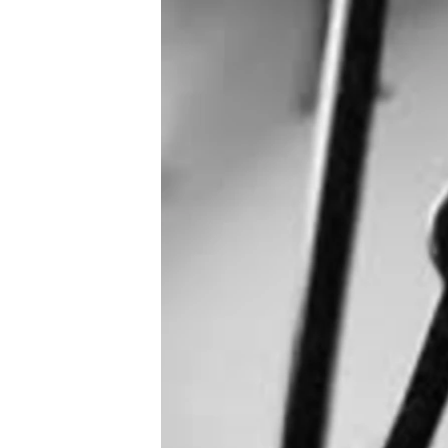
ПОБЕДИТЕЛЕЙ НЕ СУДЯТ?
КРЫМ.НЕПОКОРЕННЫЙ
ELIFBE
УКРАИНСКАЯ ПРОБЛЕМА КРЫМА