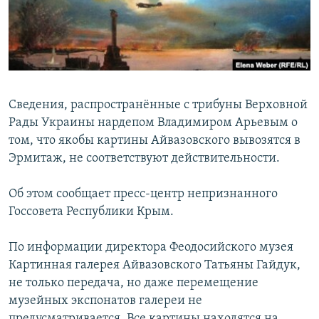
ПРИСОЕДИНЯЙТЕСЬ!
ПОБЕДИТЕЛЕЙ НЕ СУДЯТ?
КРЫМ.НЕПОКОРЕННЫЙ
ELIFBE
УКРАИНСКАЯ ПРОБЛЕМА КРЫМА
Сведения, распространённые с трибуны Верховной
Все сайты RFE/RL
Рады Украины нардепом Владимиром Арьевым о
том, что якобы картины Айвазовского вывозятся в
Эрмитаж, не соответствуют действительности.
Об этом сообщает пресс-центр непризнанного
Госсовета Республики Крым.
По информации директора Феодосийского музея
Картинная галерея Айвазовского Татьяны Гайдук,
не только передача, но даже перемещение
музейных экспонатов галереи не
предусматривается. Все картины находятся на