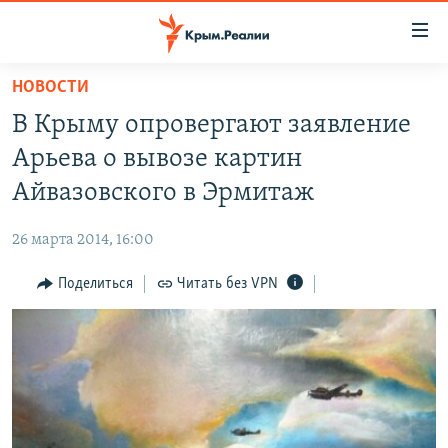
Доступность
ссылки
Вернуться
НОВОСТИ
к
НОВОСТИ
В Крыму опровергают заявление
основному
СПЕЦПРОЕКТЫ
содержанию
Арьева о вывозе картин
ВОДА
Вернутся
ГРУЗ 200
Айвазовского в Эрмитаж
к
ИСТОРИЯ
КАРТА ВОЕННЫХ ОБЪЕКТОВ КРЫМА
главной
26 марта 2014, 16:00
ЕЩЕ
11 ЛЕТ ОККУПАЦИИ КРЫМА. 11 ИСТОРИЙ СОПРОТИВЛЕНИЯ
навигации
Вернутся
Поделиться
Читать без VPN
РАДІО СВОБОДА
ИНТЕРАКТИВ
к
КАК ОБОЙТИ БЛОКИРОВКУ
ИНФОГРАФИКА
поиску
ТЕЛЕПРОЕКТ КРЫМ.РЕАЛИИ
Українською
СОВЕТЫ ПРАВОЗАЩИТНИКОВ
Qırımtatar
ПРОПАВШИЕ БЕЗ ВЕСТИ