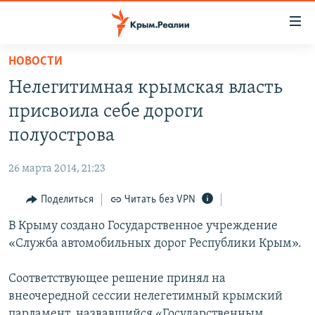
Доступность
ссылки
Вернуться
НОВОСТИ
к
НОВОСТИ
Нелегитимная крымская власть
основному
СПЕЦПРОЕКТЫ
содержанию
присвоила себе дороги
ВОДА
Вернутся
ГРУЗ 200
полуострова
к
ИСТОРИЯ
КАРТА ВОЕННЫХ ОБЪЕКТОВ КРЫМА
главной
26 марта 2014, 21:23
ЕЩЕ
11 ЛЕТ ОККУПАЦИИ КРЫМА. 11 ИСТОРИЙ СОПРОТИВЛЕНИЯ
навигации
Вернутся
Поделиться
Читать без VPN
РАДІО СВОБОДА
ИНТЕРАКТИВ
к
В Крыму создано Государственное учреждение
КАК ОБОЙТИ БЛОКИРОВКУ
ИНФОГРАФИКА
поиску
«Служба автомобильных дорог Республики Крым».
ТЕЛЕПРОЕКТ КРЫМ.РЕАЛИИ
Українською
Соответствующее решение принял на
СОВЕТЫ ПРАВОЗАЩИТНИКОВ
Qırımtatar
внеочередной сессии нелегетимный крымский
ПРОПАВШИЕ БЕЗ ВЕСТИ
парламент, назвавшийся «Государственным