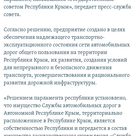
ПРИСОЕДИНЯЙТЕСЬ!
ПОБЕДИТЕЛЕЙ НЕ СУДЯТ?
советом Республики Крым», передает пресс-служба
совета.
КРЫМ.НЕПОКОРЕННЫЙ
ELIFBE
Согласно решению, предприятие создано в целях
обеспечения надлежащего транспортно-
УКРАИНСКАЯ ПРОБЛЕМА КРЫМА
эксплуатационного состояния сети автомобильных
Все сайты RFE/RL
дорог общего пользования на территории
Республики Крым, их развития, создания условий
для непрерывного и безопасного движения
транспорта, усовершенствования и рационального
развития дорожной инфраструктуры.
«Решением парламента республики установлено,
что имущество Службы автомобильных дорог в
Автономной Республике Крым, территориально
расположенное в Республике Крым, является
собственностью Республики и передается в состав