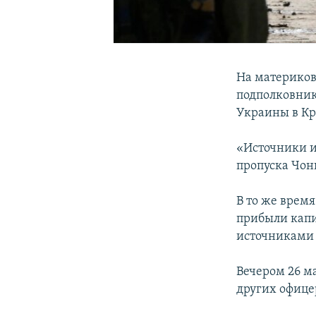
На материков
подполковник
Украины в Кр
«Источники из
пропуска Чон
В то же врем
прибыли капи
источниками 
Вечером 26 м
других офице