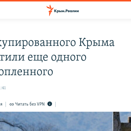
купированного Крыма
тили еще одного
опленного
1:41
ся
Читать без VPN