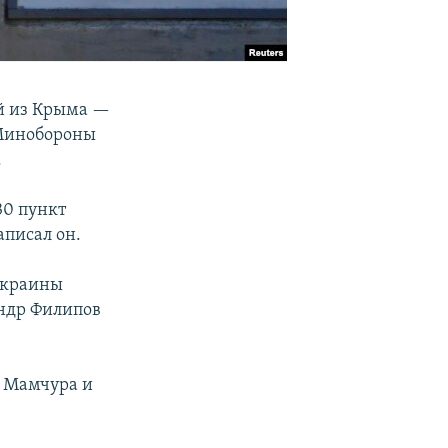
й из Крыма —
 Минобороны
.
30 пункт
писал он.
Украины
ндр Филипов
я Мамчура и