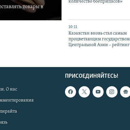
количество боеприпасов»
ставлять товары в
10:11
Казахстан вновь стал самым
процветающим государством
Центральной Азии – рейтинг
ПРИСОЕДИНЯЙТЕСЬ!
и. О нас
омментирования
опирайта
вязь