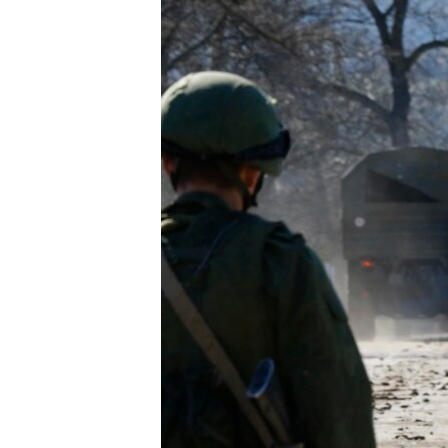
ПОБЕДИТЕЛЕЙ НЕ СУДЯТ?
КРЫМ.НЕПОКОРЕННЫЙ
ELIFBE
УКРАИНСКАЯ ПРОБЛЕМА КРЫМА