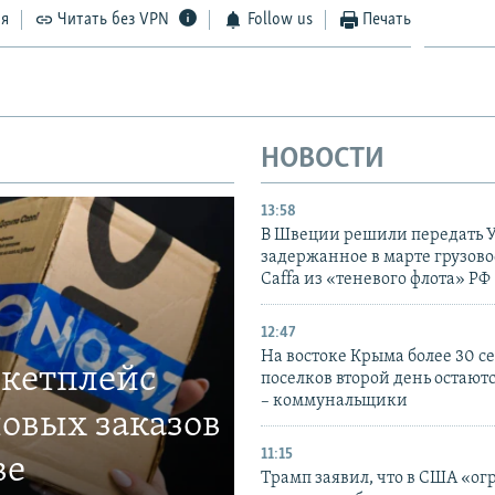
ся
Читать без VPN
Follow us
Печать
НОВОСТИ
13:58
В Швеции решили передать 
задержанное в марте грузово
Caffa из «теневого флота» РФ
12:47
На востоке Крыма более 30 се
ркетплейс
поселков второй день остаютс
– коммунальщики
овых заказов
11:15
ве
Трамп заявил, что в США «ог