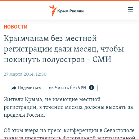
Доступность
ссылки
Вернуться
НОВОСТИ
к
НОВОСТИ
Крымчанам без местной
основному
СПЕЦПРОЕКТЫ
содержанию
регистрации дали месяц, чтобы
ВОДА
Вернутся
ГРУЗ 200
покинуть полуостров – СМИ
к
ИСТОРИЯ
КАРТА ВОЕННЫХ ОБЪЕКТОВ КРЫМА
главной
27 марта 2014, 12:30
ЕЩЕ
11 ЛЕТ ОККУПАЦИИ КРЫМА. 11 ИСТОРИЙ СОПРОТИВЛЕНИЯ
навигации
Вернутся
Поделиться
Читать без VPN
РАДІО СВОБОДА
ИНТЕРАКТИВ
к
Жители Крыма, не имеющие местной
КАК ОБОЙТИ БЛОКИРОВКУ
ИНФОГРАФИКА
поиску
регистрации, в течение месяца должны выехать за
ТЕЛЕПРОЕКТ КРЫМ.РЕАЛИИ
пределы России.
Українською
СОВЕТЫ ПРАВОЗАЩИТНИКОВ
Qırımtatar
Об этом вчера на пресс-конференции в Севастополе
ПРОПАВШИЕ БЕЗ ВЕСТИ
заявила представитель Федеральной миграционной