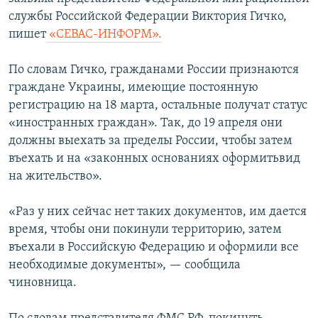
ПРИСОЕДИНЯЙТЕСЬ!
ПОБЕДИТЕЛЕЙ НЕ СУДЯТ?
службы Российской Федерации Виктория Гичко,
пишет
«СЕВАС-ИНФОРМ».
КРЫМ.НЕПОКОРЕННЫЙ
ELIFBE
По словам Гичко, гражданами России признаются
граждане Украины, имеющие постоянную
УКРАИНСКАЯ ПРОБЛЕМА КРЫМА
регистрацию на 18 марта, остальные получат статус
Все сайты RFE/RL
«иностранных граждан». Так, до 19 апреля они
должны выехать за пределы России, чтобы затем
въехать и на «законных основаниях оформитьвид
на жительство».
«Раз у них сейчас нет таких документов, им дается
время, чтобы они покинули территорию, затем
въехали в Российскую Федерацию и оформили все
необходимые документы», — сообщила
чиновница.