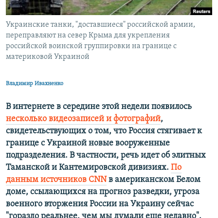
ПРИСОЕДИНЯЙТЕСЬ!
ПОБЕДИТЕЛЕЙ НЕ СУДЯТ?
Украинские танки, "доставшиеся" российской армии,
КРЫМ.НЕПОКОРЕННЫЙ
переправляют на север Крыма для укрепления
ELIFBE
российской воинской группировки на границе с
материковой Украиной
УКРАИНСКАЯ ПРОБЛЕМА КРЫМА
Все сайты RFE/RL
Владимир Ивахненко
В интернете в середине этой недели появилось
несколько видеозаписей и фотографий
,
свидетельствующих о том, что Россия стягивает к
границе с Украиной новые вооруженные
подразделения. В частности, речь идет об элитных
Таманской и Кантемировской дивизиях.
По
данным источников CNN
в американском Белом
доме, ссылающихся на прогноз разведки, угроза
военного вторжения России на Украину сейчас
"гораздо реальнее, чем мы думали еще недавно".