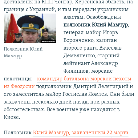
доставлены на КПП Чонгар, Херсонская область, на
границе с Украиной, и там передали украинским
властям.
Освобождены
полковник Юлий Мамчур
,
генерал-майор Игорь
Воронченко, капитан
второго ранга Вячеслав
Полковник Юлий
Демьяненко, старший
Мамчур
лейтенант Александр
Филиппов, морские
пехотинцы –
командир батальона морской пехоты
из Феодосии
подполковник Дмитрий Делятицкий и
его заместитель майор Ростислав Ломтев. Они были
захвачены несколько дней назад, при разных
обстоятельствах. Все военные уже находятся в
Киеве.
Полковник
Юлий Мамчур, захваченный 22 марта