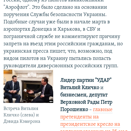
России, одному из пилотов авиакомпании
"Аэрофлот". Это было сделано на основании
поручения Службы безопасности Украины.
Подобные случаи уже были в начале марта в
аэропортах Донецка и Харькова, в СБУ и
пограничной службе не комментируют причину
запрета на въезд этим российским гражданам, но
украинская пресса пишет, что, возможно, под
видом пилотов на Украину пытались попасть
руководители диверсионных российских групп.
Лидер партии "УДАР"
Виталий Кличко
и
бизнесмен, депутат
Верховной Рады Петр
Встреча Виталия
Порошенко
–
главные
Кличко (слева) и
претенденты на
Дэвида Кэмерона
президентское кресло на