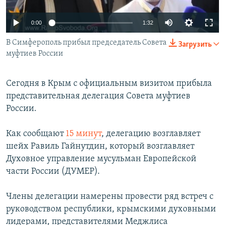
ПРИСОЕДИНЯЙТЕСЬ!
ПОБЕДИТЕЛЕЙ НЕ СУДЯТ?
0:00
1:32
КРЫМ.НЕПОКОРЕННЫЙ
В Симферополь прибыл председатель Совета
Загрузить
ELIFBE
муфтиев России
УКРАИНСКАЯ ПРОБЛЕМА КРЫМА
Все сайты RFE/RL
Сегодня в Крым с официальным визитом прибыла
представительная делегация Совета муфтиев
России.
Как сообщают
15 минут
, делегацию возглавляет
шейх Равиль Гайнутдин, который возглавляет
Духовное управление мусульман Европейской
части России (ДУМЕР).
Члены делегации намерены провести ряд встреч с
руководством республики, крымскими духовными
лидерами, представителями Меджлиса