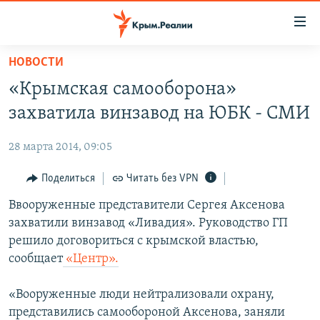
Доступность
ссылки
Вернуться
НОВОСТИ
к
НОВОСТИ
«Крымская самооборона»
основному
СПЕЦПРОЕКТЫ
содержанию
захватила винзавод на ЮБК - СМИ
ВОДА
Вернутся
ГРУЗ 200
к
28 марта 2014, 09:05
ИСТОРИЯ
КАРТА ВОЕННЫХ ОБЪЕКТОВ КРЫМА
главной
ЕЩЕ
Поделиться
Читать без VPN
11 ЛЕТ ОККУПАЦИИ КРЫМА. 11 ИСТОРИЙ СОПРОТИВЛЕНИЯ
навигации
Вернутся
РАДІО СВОБОДА
Ввооруженные представители Сергея Аксенова
ИНТЕРАКТИВ
к
захватили винзавод «Ливадия». Руководство ГП
КАК ОБОЙТИ БЛОКИРОВКУ
ИНФОГРАФИКА
поиску
решило договориться с крымской властью,
ТЕЛЕПРОЕКТ КРЫМ.РЕАЛИИ
сообщает
«Центр».
Українською
СОВЕТЫ ПРАВОЗАЩИТНИКОВ
Qırımtatar
«Вооруженные люди нейтрализовали охрану,
ПРОПАВШИЕ БЕЗ ВЕСТИ
представились самообороной Аксенова, заняли