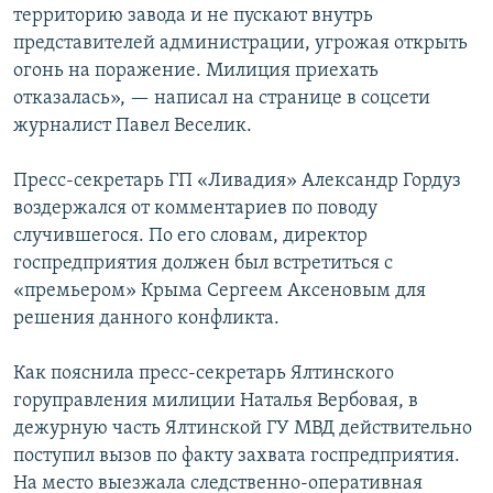
территорию завода и не пускают внутрь
ПРИСОЕДИНЯЙТЕСЬ!
ПОБЕДИТЕЛЕЙ НЕ СУДЯТ?
представителей администрации, угрожая открыть
КРЫМ.НЕПОКОРЕННЫЙ
огонь на поражение. Милиция приехать
отказалась», — написал на странице в соцсети
ELIFBE
журналист Павел Веселик.
УКРАИНСКАЯ ПРОБЛЕМА КРЫМА
Все сайты RFE/RL
Пресс-секретарь ГП «Ливадия» Александр Гордуз
воздержался от комментариев по поводу
случившегося. По его словам, директор
госпредприятия должен был встретиться с
«премьером» Крыма Сергеем Аксеновым для
решения данного конфликта.
Как пояснила пресс-секретарь Ялтинского
горуправления милиции Наталья Вербовая, в
дежурную часть Ялтинской ГУ МВД действительно
поступил вызов по факту захвата госпредприятия.
На место выезжала следственно-оперативная