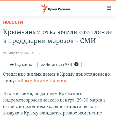
Доступность
ссылки
Вернуться
НОВОСТИ
к
НОВОСТИ
Крымчанам отключили отопление
основному
СПЕЦПРОЕКТЫ
содержанию
в преддверии морозов – СМИ
ВОДА
Вернутся
ГРУЗ 200
к
28 марта 2014, 10:56
ИСТОРИЯ
КАРТА ВОЕННЫХ ОБЪЕКТОВ КРЫМА
главной
ЕЩЕ
Поделиться
Читать без VPN
11 ЛЕТ ОККУПАЦИИ КРЫМА. 11 ИСТОРИЙ СОПРОТИВЛЕНИЯ
навигации
Вернутся
РАДІО СВОБОДА
Отопление жилых домов в Крыму приостановлено,
ИНТЕРАКТИВ
к
пишут
«Крым.Комментарии».
КАК ОБОЙТИ БЛОКИРОВКУ
ИНФОГРАФИКА
поиску
ТЕЛЕПРОЕКТ КРЫМ.РЕАЛИИ
В то же время, по данным Крымского
Українською
гидрометеорологического центра, 29-30 марта в
СОВЕТЫ ПРАВОЗАЩИТНИКОВ
Qırımtatar
связи с вторжением холодного арктического
ПРОПАВШИЕ БЕЗ ВЕСТИ
воздуха в Крыму ожидается резкое изменение