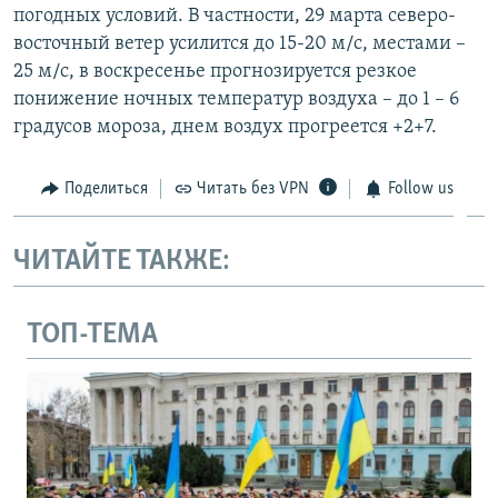
погодных условий. В частности, 29 марта северо-
ПРИСОЕДИНЯЙТЕСЬ!
ПОБЕДИТЕЛЕЙ НЕ СУДЯТ?
восточный ветер усилится до 15-20 м/с, местами –
КРЫМ.НЕПОКОРЕННЫЙ
25 м/с, в воскресенье прогнозируется резкое
понижение ночных температур воздуха – до 1 – 6
ELIFBE
градусов мороза, днем воздух прогреется +2+7.
УКРАИНСКАЯ ПРОБЛЕМА КРЫМА
Все сайты RFE/RL
Поделиться
Читать без VPN
Follow us
ЧИТАЙТЕ ТАКЖЕ:
ТОП-ТЕМА