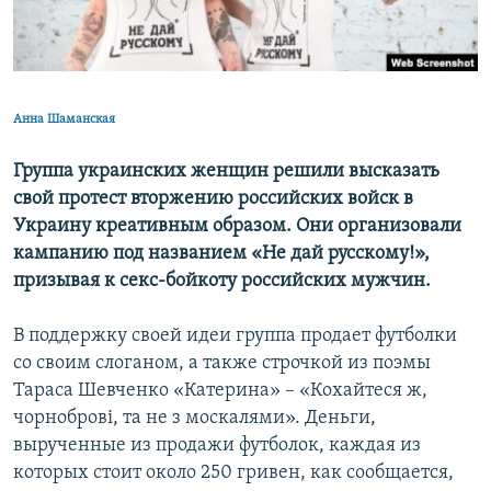
ПРИСОЕДИНЯЙТЕСЬ!
ПОБЕДИТЕЛЕЙ НЕ СУДЯТ?
КРЫМ.НЕПОКОРЕННЫЙ
ELIFBE
Анна Шаманская
УКРАИНСКАЯ ПРОБЛЕМА КРЫМА
Все сайты RFE/RL
Группа украинских женщин решили высказать
свой протест вторжению российских войск в
Украину креативным образом. Они организовали
кампанию под названием «Не дай русскому!»,
призывая к секс-бойкоту российских мужчин.
В поддержку своей идеи группа продает футболки
со своим слоганом, а также строчкой из поэмы
Тараса Шевченко «Катерина» – «Кохайтеся ж,
чорноброві, та не з москалями». Деньги,
вырученные из продажи футболок, каждая из
которых стоит около 250 гривен, как сообщается,