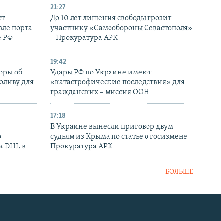
21:27
ст
До 10 лет лишения свободы грозит
зле порта
участнику «Самообороны Севастополя»
е РФ
– Прокуратура АРК
19:42
оры об
Удары РФ по Украине имеют
оливу для
«катастрофические последствия» для
гражданских – миссия ООН
17:18
В Украине вынесли приговор двум
о
судьям из Крыма по статье о госизмене –
а DHL в
Прокуратура АРК
БОЛЬШЕ