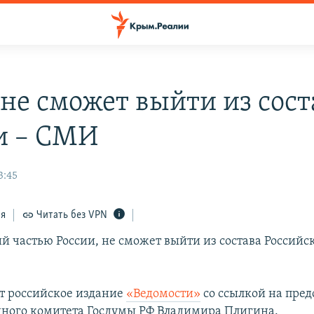
не сможет выйти из сост
и – СМИ
3:45
ся
Читать без VPN
й частью России, не сможет выйти из состава Российс
т российское издание
«Ведомости»
со ссылкой на пред
ного комитета Госдумы РФ Владимира Плигина.