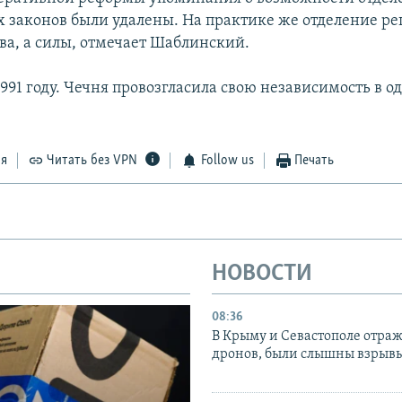
 законов были удалены. На практике же отделение ре
ава, а силы, отмечает Шаблинский.
1991 году. Чечня провозгласила свою независимость в 
ся
Читать без VPN
Follow us
Печать
НОВОСТИ
08:36
В Крыму и Севастополе отраж
дронов, были слышны взрыв