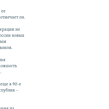
 ее
 отмечает он.
дерации не
России новых
ным
рымом.
лья
можность
.
еще в 90-е
спублик –
ения из