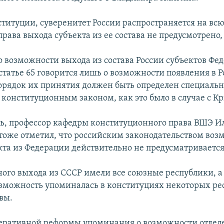
ституции, суверенитет России распространяется на всю
рава выхода субъекта из ее состава не предусмотрено,
о возможности выхода из состава России субъектов Фе
 статье 65 говорится лишь о возможности появления в 
порядок их принятия должен быть определен специаль
конституционным законом, как это было в случае с К
дь, профессор кафедры конституционного права ВШЭ И
оже отметил, что российским законодательством воз
кта из Федерации действительно не предусматривается
ного выхода из СССР имели все союзные республики, а 
озможность упоминалась в конституциях некоторых ре
вы.
деративной реформы упоминания о возможности отдел