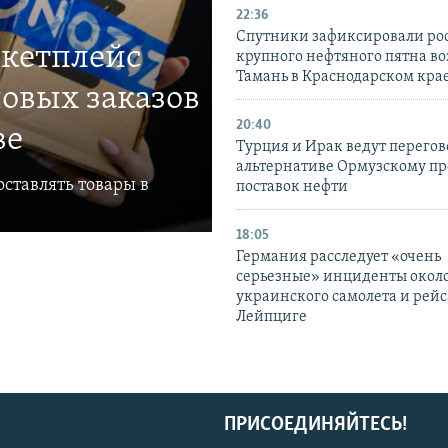
22:36
Спутники зафиксировали ро
ркетплейс
крупного нефтяного пятна во
Тамань в Краснодарском кра
овых заказов
20:40
ве
Турция и Ирак ведут перегов
альтернативе Ормузскому пр
ставлять товары в
поставок нефти
18:05
Германия расследует «очень
серьезные» инциденты окол
украинского самолета и рейс
Лейпциге
ПРИСОЕДИНЯЙТЕСЬ!