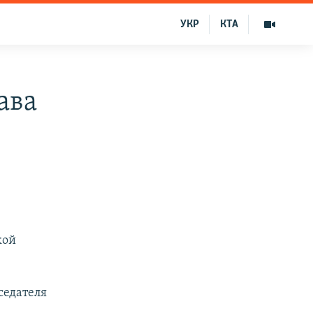
УКР
КТА
ава
кой
седателя