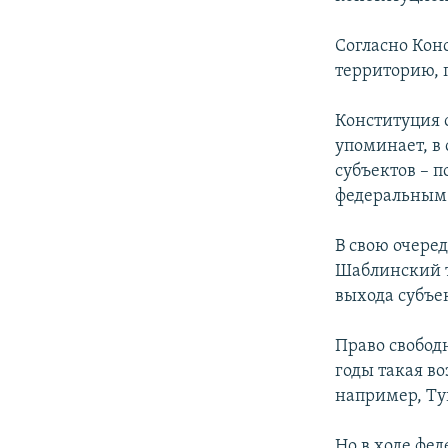
ПОБЕДИТЕЛЕЙ НЕ СУДЯТ?
КРЫМ.НЕПОКОРЕННЫЙ
Согласно Кон
территорию, п
ELIFBE
УКРАИНСКАЯ ПРОБЛЕМА КРЫМА
Конституция 
упоминает, в
субъектов – 
федеральным 
В свою очере
Шаблинский т
выхода субъе
Право свобод
годы такая в
например, Ту
Но в ходе фе