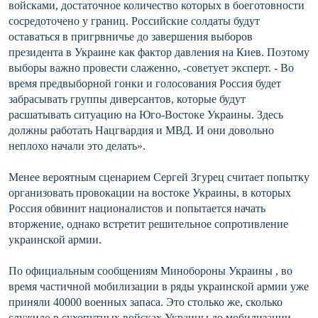
войсками, достаточное количество которых в боеготовности
сосредоточено у границ. Российские солдаты будут
оставаться в пригрвничье до завершения выборов
президента в Украине как фактор давления на Киев. Поэтому
выборы важно провести слаженно, -советует эксперт. - Во
время предвыборной гонки и голосования Россия будет
забрасывать группы диверсантов, которые будут
расшатывать ситуацию на Юго-Востоке Украины. Здесь
должны работать Нацгвардия и МВД. И они довольно
неплохо начали это делать».
Менее вероятным сценарием Сергей Згурец считает попытку
организовать провокации на востоке Украины, в которых
Россия обвинит националистов и попытается начать
вторжение, однако встретит решительное сопротивление
украинской армии.
По официальным сообщениям Минобороны Украины , во
время частичной мобилизации в ряды украинской армии уже
приняли 40000 военных запаса. Это столько же, сколько
служило в сухопутных войсках Украины до мобилизации.