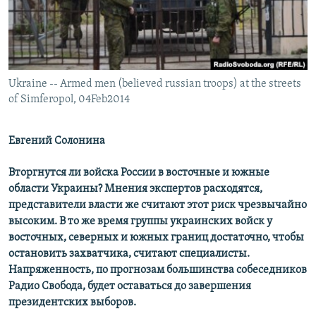
ПРИСОЕДИНЯЙТЕСЬ!
ПОБЕДИТЕЛЕЙ НЕ СУДЯТ?
КРЫМ.НЕПОКОРЕННЫЙ
ELIFBE
Ukraine -- Armed men (believed russian troops) at the streets
УКРАИНСКАЯ ПРОБЛЕМА КРЫМА
of Simferopol, 04Feb2014
Все сайты RFE/RL
Евгений Солонина
Вторгнутся ли войска России в восточные и южные
области Украины? Мнения экспертов расходятся,
представители власти же считают этот риск чрезвычайно
высоким. В то же время группы украинских войск у
восточных, северных и южных границ достаточно, чтобы
остановить захватчика, считают специалисты.
Напряженность, по прогнозам большинства собеседников
Радио Свобода, будет оставаться до завершения
президентских выборов.