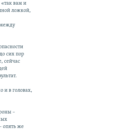
, «так вам и
лной ложкой,
 между
зопасности
до сих пор
е, сейчас
щей
ультат.
 и в головах,
роны –
ных
– опять же