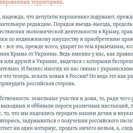
упированных территориях
.
о, надежда, что депутаты хорошенько подумают, прежд
чательную редакцию. Порядок въезда-выезда, предел
ествления экономической деятельности в Крыму, пра
елки по недвижимому имуществу и приобретению прав
 – все это, прежде всего, ударит по тем крымчанам, к
ения Крыма от Украины. Ведь именно у нас, как правил
в или друзей в Украине, видеться с которыми беспреп
нительно. И бизнес многих из нас связан с украинским
 что теперь, искать новых в России? Но ведь это как ра
 принудить российская сторона.
обственность: земельные участки и дома, то, ради чего 
 выходных и оббивали пороги различных инстанций, т
, то, что мы надеялись передать нашим детям и внукам
овторюсь, задумываться о получении российского пасп
отает ни один нотариус, продать ничего нельзя, а, след