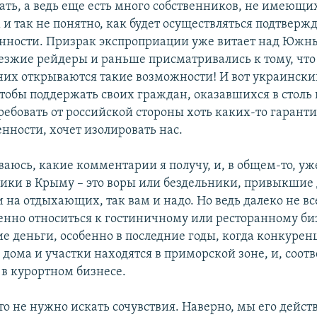
хать, а ведь еще есть много собственников, не имеющ
 и так не понятно, как будет осуществляться подтверж
енности. Призрак экспроприации уже витает над Южн
езжие рейдеры и раньше присматривались к тому, что
 них открываются такие возможности! И вот украински
 чтобы поддержать своих граждан, оказавшихся в столь
ребовать от российской стороны хоть каких-то гарант
нности, хочет изолировать нас.
ваюсь, какие комментарии я получу, и, в общем-то, уж
ники в Крыму – это воры или бездельники, привыкшие 
 на отдыхающих, так вам и надо. Но ведь далеко не все
енно относиться к гостиничному или ресторанному биз
е деньги, особенно в последние годы, когда конкуренц
х дома и участки находятся в приморской зоне, и, соот
 в курортном бизнесе.
то не нужно искать сочувствия. Наверно, мы его дейст