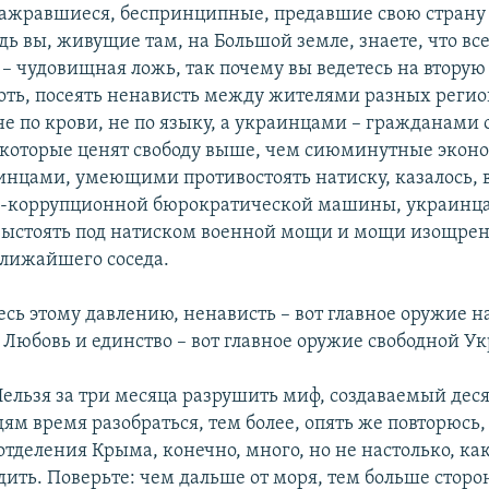
ажравшиеся, беспринципные, предавшие свою страну 
ь вы, живущие там, на Большой земле, знаете, что все
 – чудовищная ложь, так почему вы ведетесь на втору
оть, посеять ненависть между жителями разных реги
е по крови, не по языку, а украинцами – гражданами 
которые ценят свободу выше, чем сиюминутные экон
инцами, умеющими противостоять натиску, казалось, 
-коррупционной бюрократической машины, украинц
выстоять под натиском военной мощи и мощи изощре
лижайшего соседа.
есь этому давлению, ненависть – вот главное оружие 
 Любовь и единство – вот главное оружие свободной У
Нельзя за три месяца разрушить миф, создаваемый дес
ям время разобраться, тем более, опять же повторюсь, 
тделения Крыма, конечно, много, но не настолько, как
дить. Поверьте: чем дальше от моря, тем больше стор