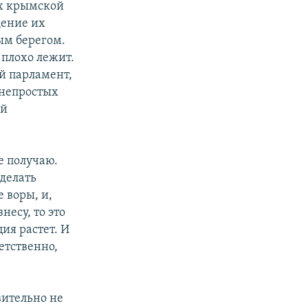
их крымской
дение их
ым берегом.
 плохо лежит.
й парламент,
 непростых
ий
е получаю.
делать
 воры, и,
несу, то это
ия растет. И
ветственно,
вительно не