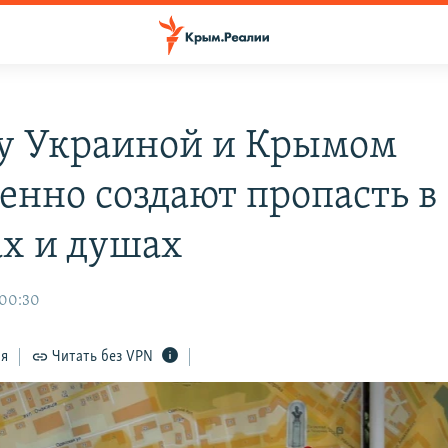
 Украиной и Крымом
енно создают пропасть в
ах и душах
 00:30
ся
Читать без VPN