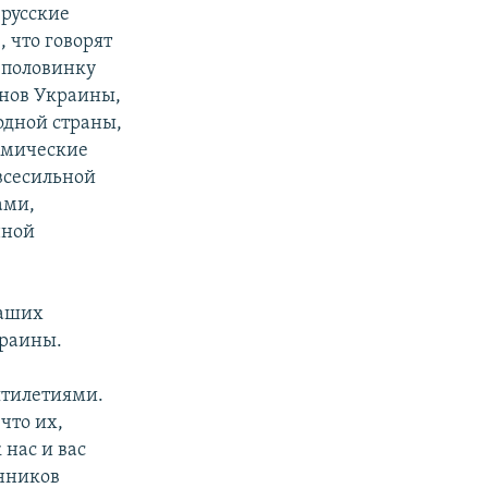
русские
, что говорят
ю половинку
онов Украины,
одной страны,
омические
всесильной
ами,
нной
наших
краины.
ятилетиями.
что их,
 нас и вас
онников