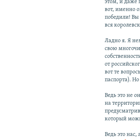
этом, и даже 
вот, именно 
победили! Вы
вся королевск
Ладно я. Я не
свою многочи
собственности
от российског
вот те вопро
паспорта). Н
Ведь это не о
на территор
предусматрив
который можн
Ведь это нас,