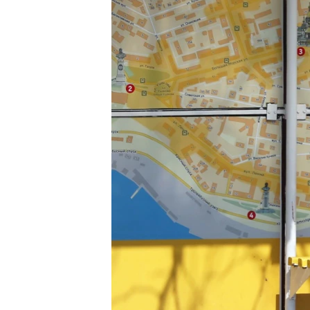
ПОБЕДИТЕЛЕЙ НЕ СУДЯТ?
КРЫМ.НЕПОКОРЕННЫЙ
ELIFBE
УКРАИНСКАЯ ПРОБЛЕМА КРЫМА