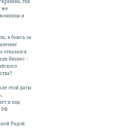
 Украины, так
ы же
 конница и
ы, я боюсь за
рмление
о отказался
или бизнес –
ийского
ства?
сле этой даты
»
,
ет и под
 РФ.
вной Радой