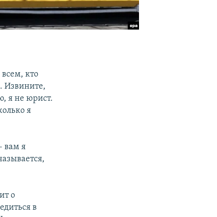
всем, кто
ю. Извините,
, я не юрист.
колько я
 вам я
 называется,
ит о
едиться в