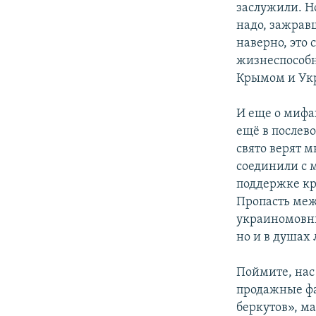
заслужили. Но
надо, зажрав
наверно, это
жизнеспособн
Крымом и Ук
И еще о мифа
ещё в послев
свято верят м
соединили с 
поддержке кр
Пропасть ме
украиномовным
но и в душах
Поймите, нас
продажные ф
беркутов», м