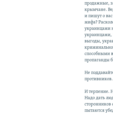
продажные, з
крымчане. Вед
и пишут о вас
мифа? Раскол
украинцами н
украинцами, 
выгоды, укра
криминально
способными 
пропаганды б
Не поддавайт
противников.
И терпение. 
Надо дать люд
сторонников о
пытаются убе