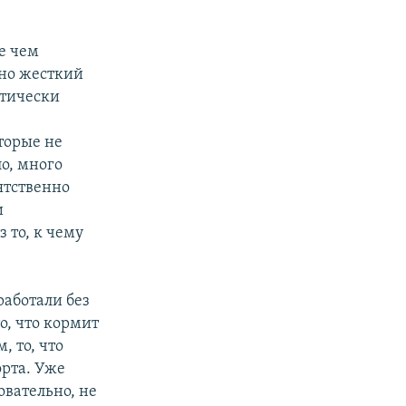
е чем
ьно жесткий
ктически
оторые не
о, много
ятственно
и
з то, к чему
работали без
о, что кормит
, то, что
орта. Уже
овательно, не