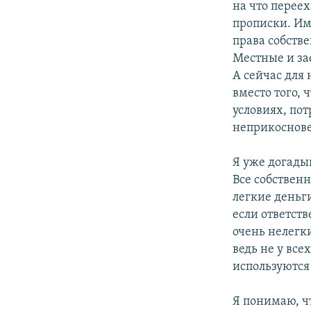
на что перее
прописки. Им
права собств
Местные и за
А сейчас для
вместо того,
условиях, пот
неприкоснове
Я уже догады
Все собствен
легкие деньги
если ответств
очень нелегки
ведь не у все
используются
Я понимаю, ч