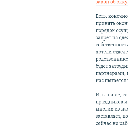
закон об окк
Есть, конечн
принять окон
порядок осущ
запрет на сд
собственности
хотели отдел
родственнико
будет затруд
партнерами, и
нас пытается
И, главное, с
праздников и
многих из нас
заставляет, п
сейчас не раб