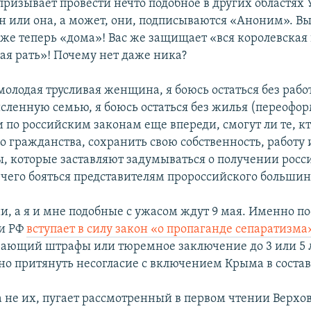
призывает провести нечто подобное в других областях
он или она, а может, они, подписываются «Аноним». В
 же теперь «дома»! Вас же защищает «вся королевская
ая рать»! Почему нет даже ника?
молодая трусливая женщина, я боюсь остаться без работ
сленную семью, я боюсь остаться без жилья (переофо
 по российским законам еще впереди, смогут ли те, кт
о гражданства, сохранить свою собственность, работу 
сы, которые заставляют задумываться о получении росс
о чего бояться представителям пророссийского большин
ни, а я и мне подобные с ужасом ждут 9 мая. Именно по
ии РФ
вступает в силу закон «о пропаганде сепаратизма
ающий штрафы или тюремное заключение до 3 или 5 л
о притянуть несогласие с включением Крыма в состав
 а не их, пугает рассмотренный в первом чтении Верхо