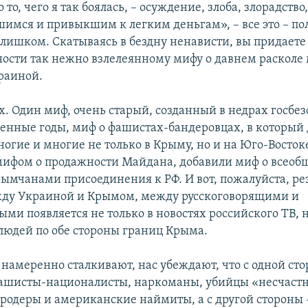
 то, чего я так боялась, – осуждение, злоба, злорадство
шимся и привыкшим к легким деньгам», – все это – по
 слишком. Скатываясь в бездну ненависти, вы придаете
ости так нежно взлелеянному мифу о давнем расколе
раиной.
х. Один миф, очень старый, созданный в недрах госбе
оенные годы, миф о фашистах-бандеровцах, в который 
ногие и многие не только в Крыму, но и на Юго-Восток
мифом о продажности Майдана, добавили миф о всеоб
ымчанами присоединения к РФ. И вот, пожалуйста, рез
жду Украиной и Крымом, между русскоговорящими и
и появляется не только в новостях российского ТВ, но
 людей по обе стороны границ Крыма.
 намеренно сталкивают, нас убеждают, что с одной сто
ашисты-националисты, наркоманы, убийцы «несчаст
ародеры и американские наймиты, а с другой стороны 