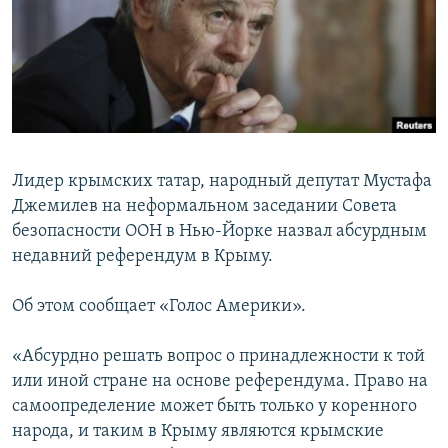
ПРИСОЕДИНЯЙТЕСЬ!
ПОБЕДИТЕЛЕЙ НЕ СУДЯТ?
КРЫМ.НЕПОКОРЕННЫЙ
ELIFBE
УКРАИНСКАЯ ПРОБЛЕМА КРЫМА
Все сайты RFE/RL
Лидер крымских татар, народный депутат Мустафа
Джемилев на неформальном заседании Совета
безопасности ООН в Нью-Йорке назвал абсурдным
недавний референдум в Крыму.
Об этом сообщает «Голос Америки».
«Абсурдно решать вопрос о принадлежности к той
или иной стране на основе референдума. Право на
самоопределение может быть только у коренного
народа, и таким в Крыму являются крымские