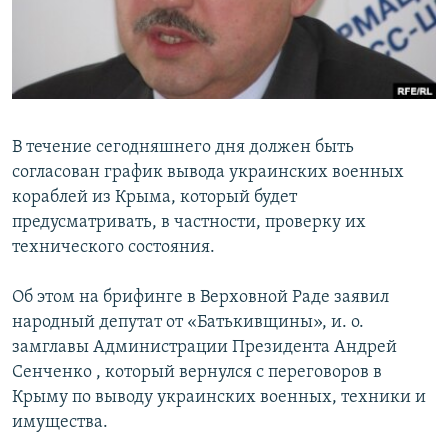
ПРИСОЕДИНЯЙТЕСЬ!
ПОБЕДИТЕЛЕЙ НЕ СУДЯТ?
КРЫМ.НЕПОКОРЕННЫЙ
ELIFBE
УКРАИНСКАЯ ПРОБЛЕМА КРЫМА
В течение сегодняшнего дня должен быть
Все сайты RFE/RL
согласован график вывода украинских военных
кораблей из Крыма, который будет
предусматривать, в частности, проверку их
технического состояния.
Об этом на брифинге в Верховной Раде заявил
народный депутат от «Батькивщины», и. о.
замглавы Администрации Президента Андрей
Сенченко , который вернулся с переговоров в
Крыму по выводу украинских военных, техники и
имущества.