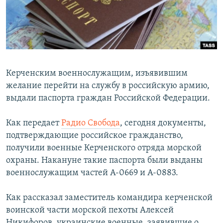
ПРИСОЕДИНЯЙТЕСЬ!
ПОБЕДИТЕЛЕЙ НЕ СУДЯТ?
КРЫМ.НЕПОКОРЕННЫЙ
ELIFBE
УКРАИНСКАЯ ПРОБЛЕМА КРЫМА
Керченским военнослужащим, изъявившим
Все сайты RFE/RL
желание перейти на службу в российскую армию,
выдали паспорта граждан Российской Федерации.
Как передает
Радио Свобода
, сегодня документы,
подтверждающие российское гражданство,
получили военные Керченского отряда морской
охраны. Накануне такие паспорта были выданы
военнослужащим частей А-0669 и А-0883.
Как рассказал заместитель командира керченской
воинской части морской пехоты Алексей
Никифоров, украинские военные, заявившие о