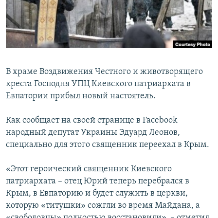
ПРИСОЕДИНЯЙТЕСЬ!
ПОБЕДИТЕЛЕЙ НЕ СУДЯТ?
КРЫМ.НЕПОКОРЕННЫЙ
ELIFBE
УКРАИНСКАЯ ПРОБЛЕМА КРЫМА
В храме Воздвижения Честного и животворящего
Все сайты RFE/RL
креста Господня УПЦ Киевского патриархата в
Евпатории прибыл новый настоятель.
Как сообщает на своей странице в Facebook
народный депутат Украины Эдуард Леонов,
специально для этого священник переехал в Крым.
«Этот героический священник Киевского
патриархата – отец Юрий теперь перебрался в
Крым, в Евпаторию и будет служить в церкви,
которую «титушки» сожгли во время Майдана, а
«свободовцы» полностью восстановили», – отметил