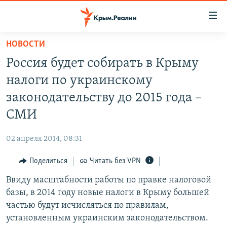
Доступность
ссылки
Вернуться
НОВОСТИ
к
НОВОСТИ
Россия будет собирать в Крыму
основному
СПЕЦПРОЕКТЫ
содержанию
налоги по украинскому
ВОДА
Вернутся
ГРУЗ 200
законодательству до 2015 года –
к
ИСТОРИЯ
КАРТА ВОЕННЫХ ОБЪЕКТОВ КРЫМА
СМИ
главной
ЕЩЕ
11 ЛЕТ ОККУПАЦИИ КРЫМА. 11 ИСТОРИЙ СОПРОТИВЛЕНИЯ
навигации
02 апреля 2014, 08:31
Вернутся
РАДІО СВОБОДА
ИНТЕРАКТИВ
к
Поделиться
Читать без VPN
КАК ОБОЙТИ БЛОКИРОВКУ
ИНФОГРАФИКА
поиску
Ввиду масштабности работы по правке налоговой
ТЕЛЕПРОЕКТ КРЫМ.РЕАЛИИ
Українською
базы, в 2014 году новые налоги в Крыму большей
СОВЕТЫ ПРАВОЗАЩИТНИКОВ
частью будут исчисляться по правилам,
Qırımtatar
установленным украинским законодательством.
ПРОПАВШИЕ БЕЗ ВЕСТИ