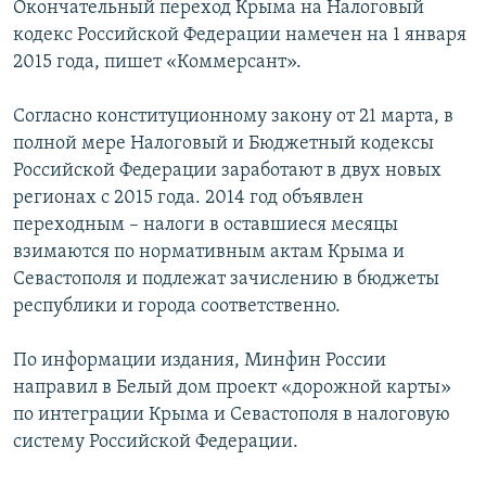
Окончательный переход Крыма на Налоговый
ПРИСОЕДИНЯЙТЕСЬ!
ПОБЕДИТЕЛЕЙ НЕ СУДЯТ?
кодекс Российской Федерации намечен на 1 января
КРЫМ.НЕПОКОРЕННЫЙ
2015 года, пишет «Коммерсант».
ELIFBE
Согласно конституционному закону от 21 марта, в
УКРАИНСКАЯ ПРОБЛЕМА КРЫМА
полной мере Налоговый и Бюджетный кодексы
Все сайты RFE/RL
Российской Федерации заработают в двух новых
регионах с 2015 года. 2014 год объявлен
переходным – налоги в оставшиеся месяцы
взимаются по нормативным актам Крыма и
Севастополя и подлежат зачислению в бюджеты
республики и города соответственно.
По информации издания, Минфин России
направил в Белый дом проект «дорожной карты»
по интеграции Крыма и Севастополя в налоговую
систему Российской Федерации.