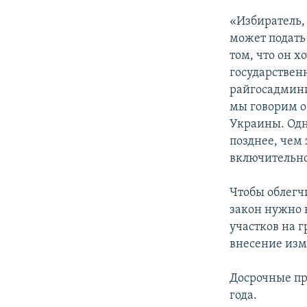
«Избиратель,
может подать
том, что он х
государствен
райгосадмини
мы говорим о
Украины. Одн
позднее, чем 
включительно
Чтобы облегч
закон нужно 
участков на 
внесение изм
Досрочные пр
года.