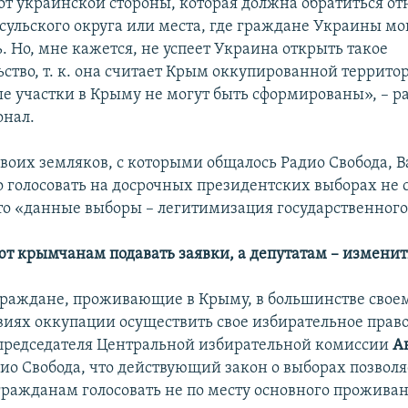
 от украинской стороны, которая должна обратиться о
сульского округа или места, где граждане Украины мо
. Но, мне кажется, не успеет Украина открыть такое
ство, т. к. она считает Крым оккупированной террито
е участки в Крыму не могут быть сформированы», – р
онал.
 своих земляков, с которыми общалось Радио Свобода, 
 голосовать на досрочных президентских выборах не 
что «данные выборы – легитимизация государственного
ют крымчанам подавать заявки, а депутатам
–
изменит
раждане, проживающие в Крыму, в большинстве своем
овиях оккупации осуществить свое избирательное право
председателя Центральной избирательной комиссии
А
дио Свобода, что действующий закон о выборах позволя
ражданам голосовать не по месту основного проживан