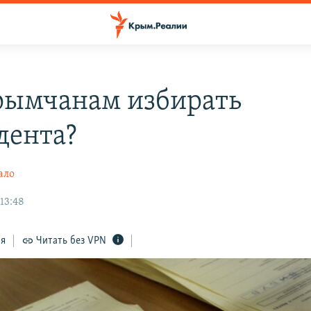
рымчанам избирать
дента?
ало
13:48
ся
Читать без VPN