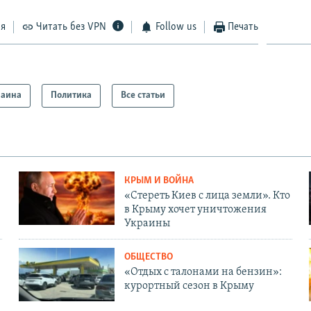
ся
Читать без VPN
Follow us
Печать
раина
Политика
Все статьи
КРЫМ И ВОЙНА
«Стереть Киев с лица земли». Кто
в Крыму хочет уничтожения
Украины
ОБЩЕСТВО
«Отдых с талонами на бензин»:
курортный сезон в Крыму