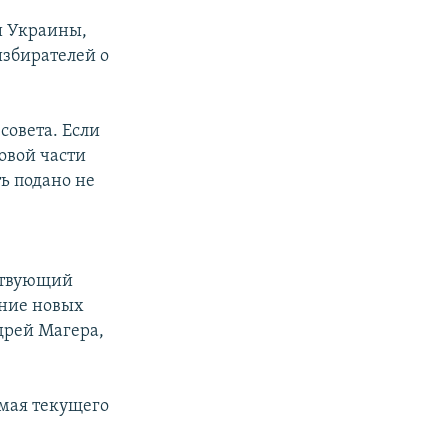
и Украины,
избирателей о
совета. Если
овой части
ь подано не
йствующий
ание новых
дрей Магера,
 мая текущего