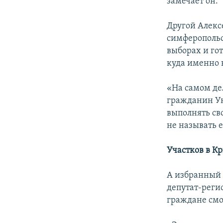
замечает он.
Другой Алексе
симферопольс
выборах и гот
куда именно 
«На самом дел
гражданин Укр
выполнять св
не называть 
Участков в К
А избранный 
депутат-реги
граждане смо