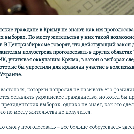
ские граждане в Крыму не знают, как им проголосова
х выборах. По месту жительства у них такой возможно
ут. В Центризбиркоме говорят, что действующий закон 
жителям полуострова проголосовать в других областях
ИК, учитывая оккупацию Крыма, в закон о выборах сле
оторые бы упростили для крымчан участие в волеизъя
Украине.
евастополя, который попросил не называть его фамилии
ется оставлять украинское гражданство, но хотел бы п
президентских выборах, однако не знает, как это сдел
то по месту жительства не получится.
то смогу проголосовать – все больше «обрусевает» здесь