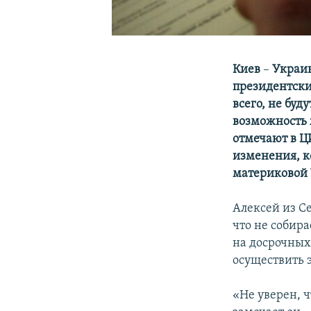
Киев
–
Украин
президентски
всего, не буд
возможность 
отмечают в Ц
изменения, к
материковой 
Алексей из С
что не собира
на досрочных 
осуществить э
«Не уверен, ч