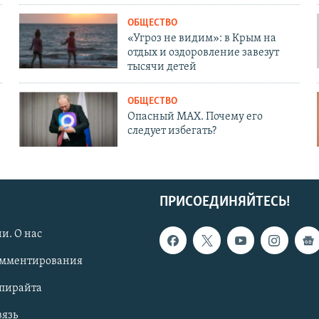
ОБЩЕСТВО
«Угроз не видим»: в Крым на
отдых и оздоровление завезут
тысячи детей
ОБЩЕСТВО
Опасный MAX. Почему его
следует избегать?
ПРИСОЕДИНЯЙТЕСЬ!
и. О нас
омментирования
опирайта
вязь