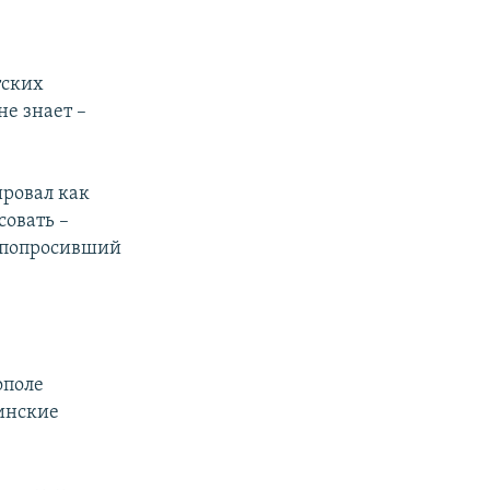
тских
не знает –
ировал как
совать –
е попросивший
ополе
аинские