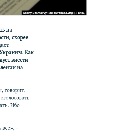
ть на
сти, скорее
дает
 Украины. Как
дует внести
влении на
, говорит,
роголосовать
ать. Ибо
 все», –