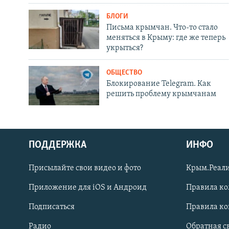
БЛОГИ
Письма крымчан. Что-то стало
меняться в Крыму: где же теперь
укрыться?
ОБЩЕСТВО
Блокирование Telegram. Как
решить проблему крымчанам
ПОДДЕРЖКА
ИНФО
Українською
Присылайте свои видео и фото
Крым.Реали
Qırımtatar
Приложение для iOS и Андроид
Правила к
Подписаться
Правила к
ПРИСОЕДИНЯЙТЕСЬ!
Радио
Обратная с