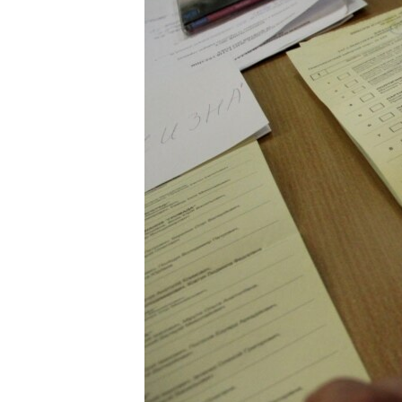
ПОБЕДИТЕЛЕЙ НЕ СУДЯТ?
КРЫМ.НЕПОКОРЕННЫЙ
ELIFBE
УКРАИНСКАЯ ПРОБЛЕМА КРЫМА