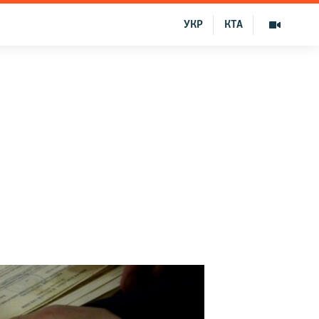
УКР
КТА