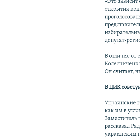
«Это зависит
открытия кон
проголосовать
представитель
избирательны
депутат-реги
В отличие от
Колесниченко
Он считает, 
В ЦИК совету
Украинские г
как им в усл
Заместитель 
рассказал Ра
украинским г