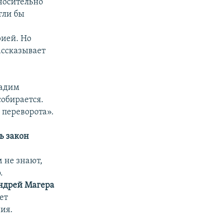
тносительно
гли бы
рией. Но
ассказывает
Вадим
собирается.
 переворота».
ь закон
 не знают,
.
ндрей Магера
ет
ия.