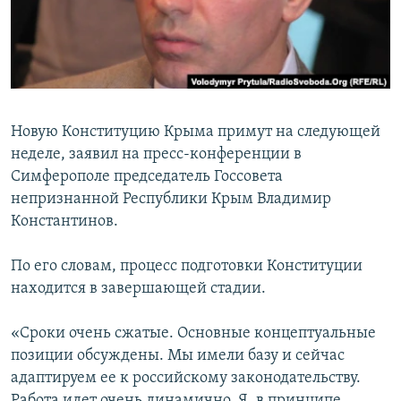
ПРИСОЕДИНЯЙТЕСЬ!
ПОБЕДИТЕЛЕЙ НЕ СУДЯТ?
КРЫМ.НЕПОКОРЕННЫЙ
ELIFBE
УКРАИНСКАЯ ПРОБЛЕМА КРЫМА
Новую Конституцию Крыма примут на следующей
Все сайты RFE/RL
неделе, заявил на пресс-конференции в
Симферополе председатель Госсовета
непризнанной Республики Крым Владимир
Константинов.
По его словам, процесс подготовки Конституции
находится в завершающей стадии.
«Сроки очень сжатые. Основные концептуальные
позиции обсуждены. Мы имели базу и сейчас
адаптируем ее к российскому законодательству.
Работа идет очень динамично. Я, в принципе,