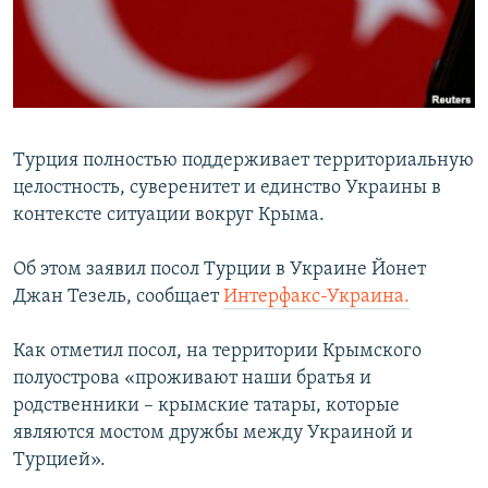
ПРИСОЕДИНЯЙТЕСЬ!
ПОБЕДИТЕЛЕЙ НЕ СУДЯТ?
КРЫМ.НЕПОКОРЕННЫЙ
ELIFBE
УКРАИНСКАЯ ПРОБЛЕМА КРЫМА
Турция полностью поддерживает территориальную
Все сайты RFE/RL
целостность, суверенитет и единство Украины в
контексте ситуации вокруг Крыма.
Об этом заявил посол Турции в Украине Йонет
Джан Тезель, сообщает
Интерфакс-Украина.
Как отметил посол, на территории Крымского
полуострова «проживают наши братья и
родственники – крымские татары, которые
являются мостом дружбы между Украиной и
Турцией».