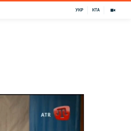
УКР
КТА