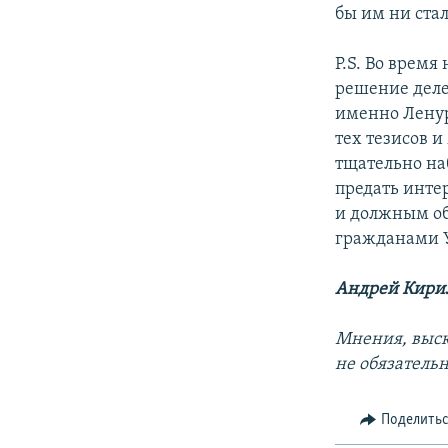
бы им ни стал,
P.S. Во время
решение деле
именно Ленур
тех тезисов и
тщательно на
предать интер
и должным об
гражданами У
Андрей Кири
Мнения, выск
не обязатель
Поделить