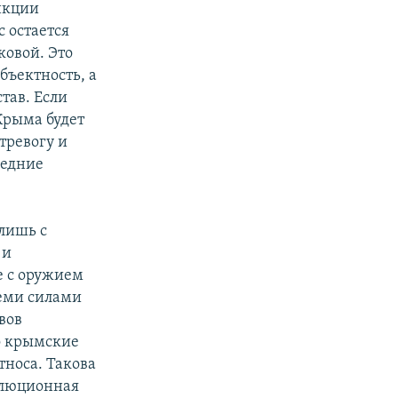
ункции
 остается
ковой. Это
бъектность, а
тав. Если
Крыма будет
тревогу и
ледние
лишь с
 и
е с оружием
семи силами
вов
о крымские
тноса. Такова
олюционная