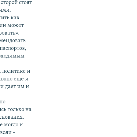
оторой стоят
ыми,
нить как
ции может
вовать».
омендовать
паспортов,
обходимым
 политике и
Важно еще и
 и дает им и
но
сь только на
снования.
е могло и
воли –