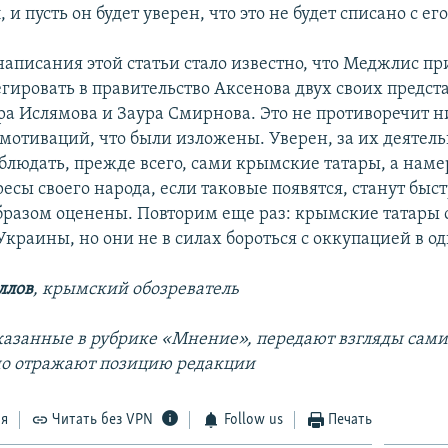
 и пусть он будет уверен, что это не будет списано с его
 написания этой статьи стало известно, что Меджлис п
гировать в правительство Аксенова двух своих предста
а Ислямова и Заура Смирнова. Это не противоречит н
 мотиваций, что были изложены. Уверен, за их деятел
блюдать, прежде всего, сами крымские татары, а нам
есы своего народа, если таковые появятся, станут быс
разом оценены. Повторим еще раз: крымские татары 
краины, но они не в силах бороться с оккупацией в од
ллов
, крымский обозреватель
азанные в рубрике «Мнение», передают взгляды сами
но отражают позицию редакции
ся
Читать без VPN
Follow us
Печать