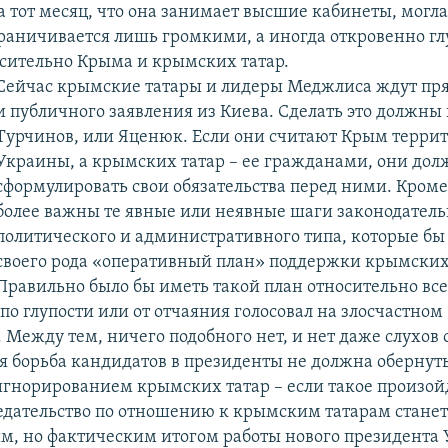
а тот месяц, что она занимает высшие кабинеты, могла
граничивается лишь громкими, а иногда откровенно г
сительно Крыма и крымских татар.
Сейчас крымские татары и лидеры Меджлиса ждут пря
и публичного заявления из Киева. Сделать это должны
Турчинов, или Яценюк. Если они считают Крым терри
Украины, а крымских татар – ее гражданами, они до
сформулировать свои обязательства перед ними. Кроме
более важны те явные или неявные шаги законодатель
политического и административного типа, которые бы
своего рода «оперативный план» поддержки крымских 
Правильно было бы иметь такой план относительно вс
 по глупости или от отчаяния голосовал на злосчастном
 Между тем, ничего подобного нет, и нет даже слухов 
я борьба кандидатов в президенты не должна обернут
гнорированием крымских татар – если такое произой
едательство по отношению к крымским татарам стане
, но фактическим итогом работы нового президента 