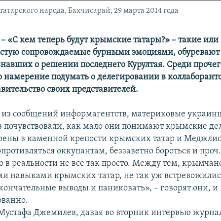
атарского народа, Бахчисарай, 29 марта 2014 года
– «С кем теперь будут крымские татары?» – такие или
астую сопровождаемые бурными эмоциями, обуревают
знавших о решении последнего Курултая. Среди прочег
о намерение подумать о делегировании в коллаборант
вительство своих представителей.
м из сообщений информагентств, материковые украин
з почувствовали, как мало они понимают крымские дел
рены в каменной крепости крымских татар и Меджлис
противляться оккупантам, беззаветно бороться и проч.
о в реальности не все так просто. Между тем, крымчан
и навыками крымских татар, не так уж встревожили
кончательные выводы и паниковать», – говорят они, и 
ованно.
Мустафа Джемилев, давая во вторник интервью журнал