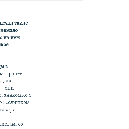
 почти такие
 немало
о на нем
ское
цы в
а – ранее
а, их
 – они
е, знакомые с
сь: «слишком
говорят
истам, со