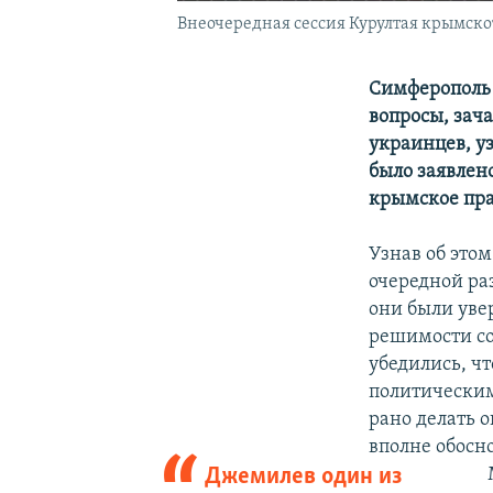
Внеочередная сессия Курултая крымскот
Симферополь 
вопросы, зач
украинцев, у
было заявлен
крымское пра
Узнав об это
очередной ра
они были уве
решимости со
убедились, чт
политическим
рано делать о
вполне обосн
Джемилев один из