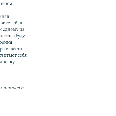
 счета.
ринял
вителей, а
и одному из
ьностью будут
ерения
тро известны
считают себя
иночку.
х авторов и