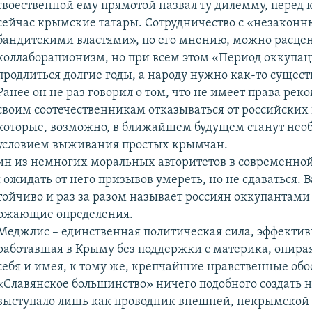
своественной ему прямотой назвал ту дилемму, перед к
сейчас крымские татары. Сотрудничество с «незаконн
бандитскими властями», по его мнению, можно расце
коллаборационизм, но при всем этом «Период оккупа
продлиться долгие годы, а народу нужно как-то сущест
Ранее он не раз говорил о том, что не имеет права рек
своим соотечественникам отказываться от российских 
которые, возможно, в ближайшем будущем станут не
условием выживания простых крымчан.
н из немногих моральных авторитетов в современной
 ожидать от него призывов умереть, но не сдаваться. 
стойчиво и раз за разом называет россиян оккупантами
тожающие определения.
Меджлис – единственная политическая сила, эффектив
работавшая в Крыму без поддержки с материка, опирая
себя и имея, к тому же, крепчайшие нравственные обо
«Славянское большинство» ничего подобного создать н
выступало лишь как проводник внешней, некрымской 