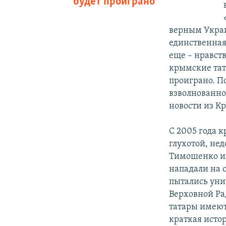
будет проиграно
верным Украи
единственная
еще – нравст
крымские тат
проиграно. По
взволнованно
новости из К
С 2005 года 
глухотой, не
Тимошенко их
нападали на 
пытались уни
Верховной Ра
татары имеют 
краткая исто