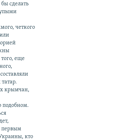
 бы сделать
лупыми
мого, четкого
 или
торией
лжны
 того, еще
ного,
 составляли
татар.
ех крымчан,
о подобном.
ься
дет,
т первым
Украины, кто