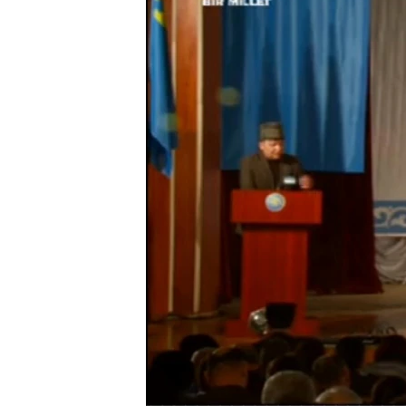
ПОБЕДИТЕЛЕЙ НЕ СУДЯТ?
КРЫМ.НЕПОКОРЕННЫЙ
ELIFBE
УКРАИНСКАЯ ПРОБЛЕМА КРЫМА