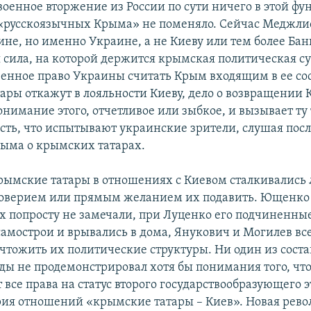
военное вторжение из России по сути ничего в этой ф
«русскоязычных Крыма» не поменяло. Сейчас Меджлис
не, но именно Украине, а не Киеву или тем более Бан
 сила, на которой держится крымская политическая су
венное право Украины считать Крым входящим в ее сос
ары откажут в лояльности Киеву, дело о возвращении 
нимание этого, отчетливое или зыбкое, и вызывает ту 
сть, что испытывают украинские зрители, слушая пос
рыма о крымских татарах.
крымские татары в отношениях с Киевом сталкивались 
доверием или прямым желанием их подавить. Ющенко
 попросту не замечали, при Луценко его подчиненны
самострои и врывались в дома, Янукович и Могилев в
чтожить их политические структуры. Ни один из соста
ды не продемонстрировал хотя бы понимания того, чт
все права на статус второго государствообразующего э
рия отношений «крымские татары – Киев». Новая рев