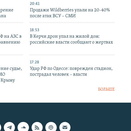
20:41
ирение
Продажи Wildberries упали на 20-40%
ана
после атак ВСУ – СМИ
18:53
РФ на АЗС в
В Керчи дрон упал на жилой дом:
сравнению
российские власти сообщают о жертвах
17:28
ние судье,
Удар РФ по Одессе: поврежден стадион,
 МО
пострадал человек – власти
в Крыму
БОЛЬШЕ