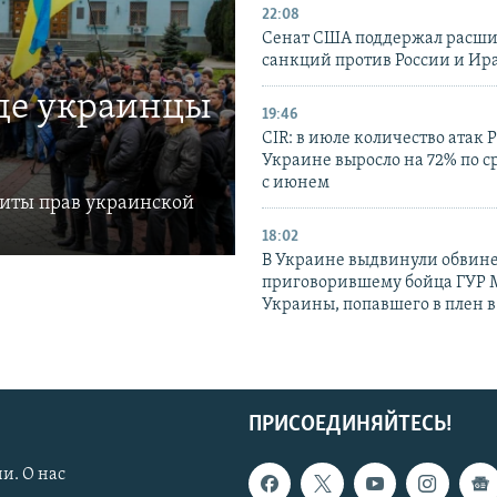
22:08
Сенат США поддержал расш
санкций против России и Ир
где украинцы
19:46
CIR: в июле количество атак 
Украине выросло на 72% по 
с июнем
щиты прав украинской
18:02
В Украине выдвинули обвине
приговорившему бойца ГУР
Украины, попавшего в плен 
ПРИСОЕДИНЯЙТЕСЬ!
и. О нас