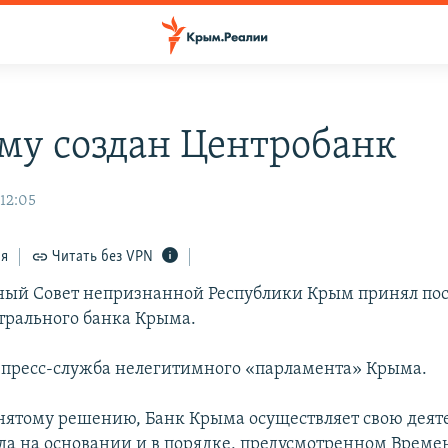
му создан Центробанк
 12:05
ся
Читать без VPN
ный Совет непризнанной Республики Крым принял пос
трального банка Крыма.
 пресс-служба нелегитимного «парламента» Крыма.
нятому решению, Банк Крыма осуществляет свою деяте
ода на основании и в порядке, предусмотренном Врем