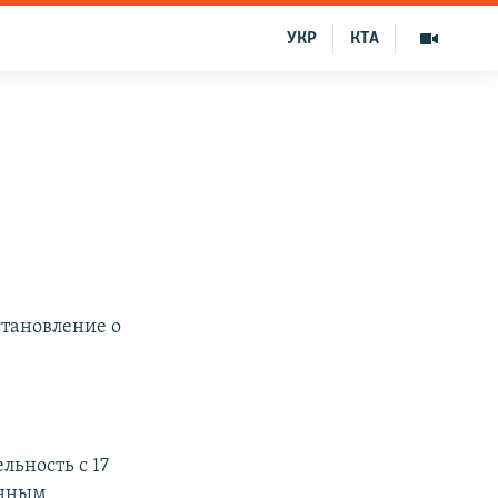
УКР
КТА
тановление о
льность с 17
енным